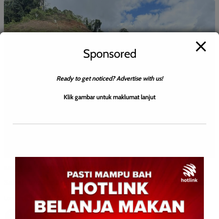
Sponsored
Ready to get noticed? Advertise with us!
Klik gambar untuk maklumat lanjut
BERITA AM
ENGLISH
WILAYAH SABAH
Sabah border security boosted with new ICQS complex
Leonard
0
June 22, 2026