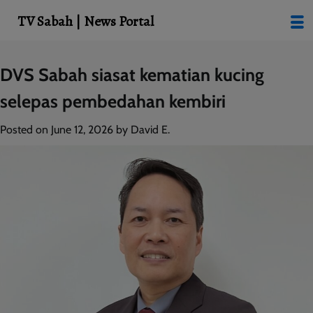
modal-check
TV Sabah | News Portal
Skip
DVS Sabah siasat kematian kucing
to
selepas pembedahan kembiri
content
Posted on
June 12, 2026
by
David E.