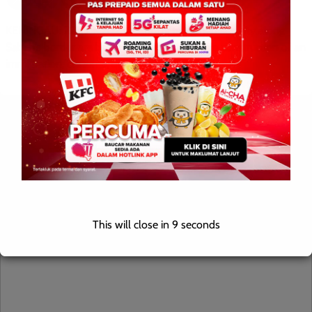
KENINGAU: 22 June 2026 – Efforts to tighten security along
Sabah’s border are being stepped up with the construction of an
immigration, customs, quarantine and […]
Leave a Reply
Your email address will not be published.
Required fields are
marked
*
Comment
*
This will close in
8
seconds