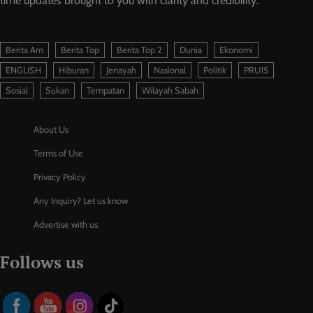
time updates brought to you with clarity and credibility.
Berita Am
Berita Top
Berita Top 2
Dunia
Ekonomi
ENGLISH
Hiburan
Jenayah
Nasional
Politik
PRU15
Sosial
Sukan
Tempatan
Wilayah Sabah
About Us
Terms of Use
Privacy Policy
Any Inquiry? Let us know
Advertise with us
Follows us