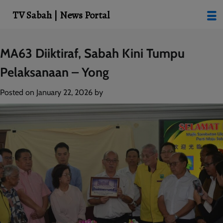
modal-check
TV Sabah | News Portal
Skip
MA63 Diiktiraf, Sabah Kini Tumpu
to
Pelaksanaan – Yong
content
Posted on
January 22, 2026
by