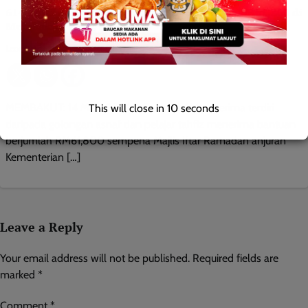
614 asnaf dan pelajar tahfiz terima bantuan RM61,800 di
Membakut
Leonard
0
March 15, 2026
MEMBAKUT: 14 MAC 2026 – Seramai 614 penerima terdiri
This will close in
9
seconds
daripada golongan asnaf dan pelajar tahfiz menerima bantuan
berjumlah RM61,800 sempena Majlis Iftar Ramadan anjuran
Kementerian […]
Leave a Reply
Your email address will not be published.
Required fields are
marked
*
Comment
*