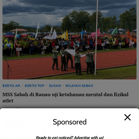
BERITA AM
BERITA TOP
SUKAN
WILAYAH SABAH
MSS Sabah di Ranau uji ketahanan mental dan fizikal
atlet
Leonard
0
July 20, 2026
Sponsored
Oleh: Zaidul Khair bin Jungkim RANAU: 20 Julai 2026 –
Ready to get noticed? Advertise with us!