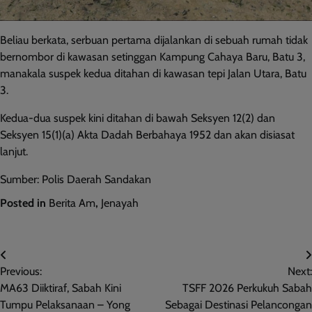
Beliau berkata, serbuan pertama dijalankan di sebuah rumah tidak
bernombor di kawasan setinggan Kampung Cahaya Baru, Batu 3,
manakala suspek kedua ditahan di kawasan tepi Jalan Utara, Batu
3.
Kedua-dua suspek kini ditahan di bawah Seksyen 12(2) dan
Seksyen 15(1)(a) Akta Dadah Berbahaya 1952 dan akan disiasat
lanjut.
Sumber: Polis Daerah Sandakan
Posted in
Berita Am
,
Jenayah
Post
Previous:
Next:
navigation
MA63 Diiktiraf, Sabah Kini
TSFF 2026 Perkukuh Sabah
Tumpu Pelaksanaan – Yong
Sebagai Destinasi Pelancongan