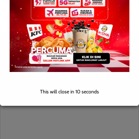
PENAMPANG: 2 November 2025 — Tiga lelaki ditahan selepas
didapati memandu di bawah pengaruh alkohol dalam operasi
Op Mabuk yang dijalankan oleh Bahagian Siasatan dan […]
Leave a Reply
Your email address will not be published.
Required fields are
marked
*
Comment
*
This will close in
9
seconds