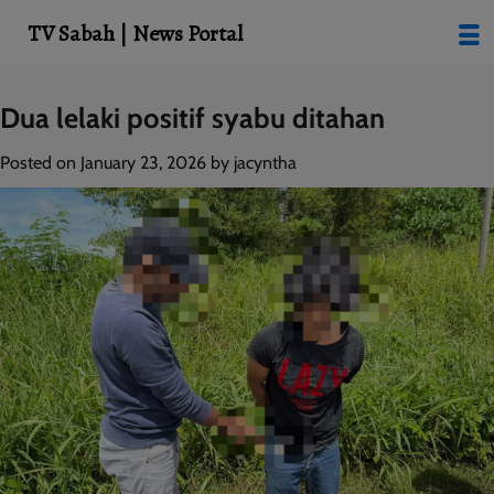
modal-check
TV Sabah | News Portal
Skip
Dua lelaki positif syabu ditahan
to
content
Posted on
January 23, 2026
by
jacyntha