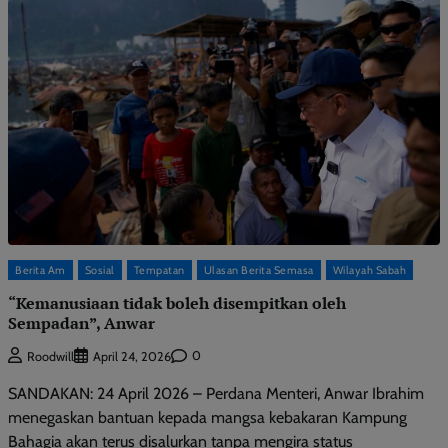
Berita Am
Sosial
Tempatan
Ulasan Berita Semasa
Wilayah Sabah
“Kemanusiaan tidak boleh disempitkan oleh
Sempadan”, Anwar
0
Roodwill
April 24, 2026
SANDAKAN: 24 April 2026 – Perdana Menteri, Anwar Ibrahim
menegaskan bantuan kepada mangsa kebakaran Kampung
Bahagia akan terus disalurkan tanpa mengira status