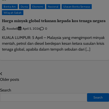
Berita Am
Dunia
Ekonomi
Nasional
Ulasan Berita Semasa
Wilayah Sabah
Harga minyak global tekanan kepada kos tenaga negara
0
Roodwill
April 5, 2026
KUALA LUMPUR: 5 April – Malaysia yang mengimport minyak
mentah, petrol dan diesel berdepan kesan ketara susulan krisis
tenaga global, apabila dalam tempoh sebulan dari […]
Posts
Older posts
navigation
Search
Search