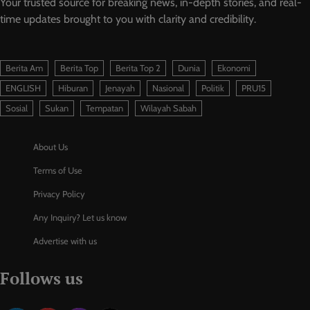
Your trusted source for breaking news, in-depth stories, and real-
time updates brought to you with clarity and credibility.
Berita Am
Berita Top
Berita Top 2
Dunia
Ekonomi
ENGLISH
Hiburan
Jenayah
Nasional
Politik
PRU15
Sosial
Sukan
Tempatan
Wilayah Sabah
About Us
Terms of Use
Privacy Policy
Any Inquiry? Let us know
Advertise with us
Follows us