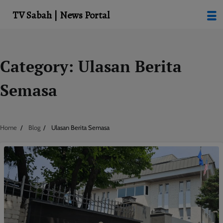
modal-check
TV Sabah | News Portal
Skip
Category:
Ulasan Berita
to
content
Semasa
Home
Blog
Ulasan Berita Semasa