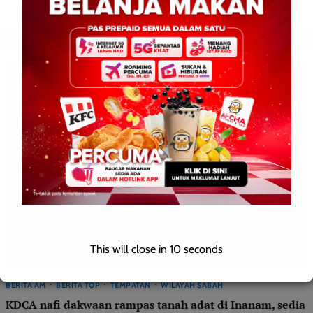
This will close in
9
seconds
BERITA AM
BERITA TOP
TEMPATAN
WILAYAH SABAH
KDCA nafi dakwaan rampas tanah adat di Inanam, sedia