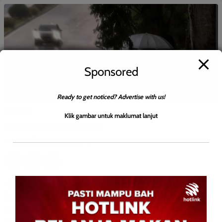
Sponsored
Ready to get noticed? Advertise with us!
BERITA AM
Klik gambar untuk maklumat lanjut
Amaran hujan berterusan
TV Sabah
0
April 12, 2025
KOTA KINABALU: Sarawak, Sabah, Labuan dan timur
Semenanjung berpotensi menghadapi fenomena hujan
berterusan hingga 23 Mac ini. Ketua Pengarah Jabatan
Meteorologi Malaysia (MetMalaysia) Mohd Hisham […]