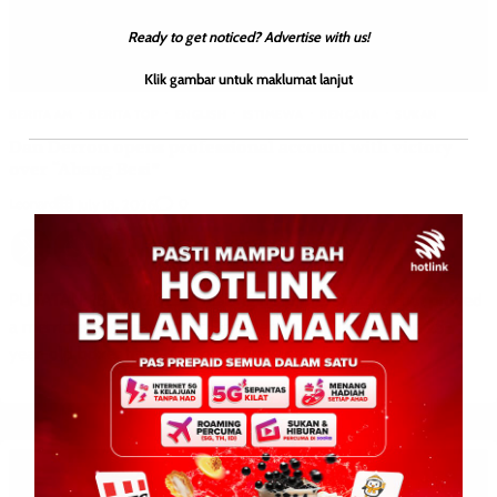
Ready to get noticed? Advertise with us!
Klik gambar untuk maklumat lanjut
BERITA AM
BERITA TOP
ENGLISH
ISTIMEWA
RENCANA
SUKAN
Dan Derron opens professional account with victory
over “Abang Besi”
Leonard
0
July 18, 2026
PUTATAN: 18 July 2025 – Making his professional debut proved
a memorable occasion for Dan Derron bin Joimi, as the 25-
year-old boxer from Kampung Sunsuron, […]