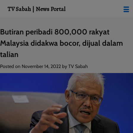
modal-check
TV Sabah | News Portal
Skip
Butiran peribadi 800,000 rakyat
to
Malaysia didakwa bocor, dijual dalam
content
talian
Posted on
November 14, 2022
by
TV Sabah