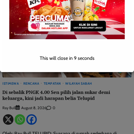
This will close in
8
seconds
ISTIMEWA
RENCANA
TEMPATAN
WILAYAH SABAH
Di sebalik PNGK 4.00 Sen pilih jalan sukar demi
keluarga, kini jadi harapan belia Telupid
Ray Bull
0
August 8, 2026
Oleh: Ray Bull TELUPID: Suasana di rumah sederhana di