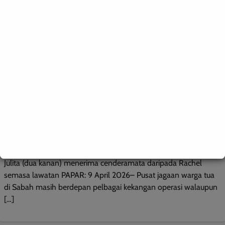
BERITA AM
WILAYAH SABAH
Pusat jagaan warga tua Sabah perlu sokongan lebih
menyeluruh – Julitah
Jacyntha
0
April 9, 2026
Julita (dua kanan) menerima cenderamata daripada Rachel
semasa lawatan PAPAR: 9 April 2026– Pusat jagaan warga tua
di Sabah masih berdepan pelbagai kekangan operasi walaupun
[…]