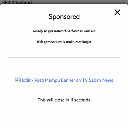
SEA Thailand
Leonard
0
August 26, 2025
Sponsored
Ready to get noticed? Advertise with us!
KOTA KINABALU: 25 Ogos 2025 – Pasukan tarik tali Gerambeat
Klik gambar untuk maklumat lanjut
Sabah mencipta sejarah tersendiri apabila menjuarai dua
kategori utama dalam Kejohanan Tarik Tali Malaysia Cup […]
This will close in
10
seconds