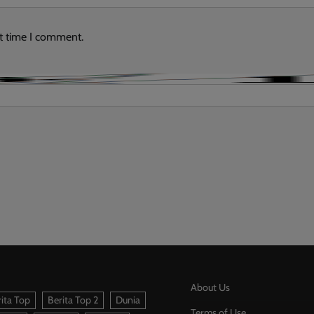
xt time I comment.
About Us
ita Top
Berita Top 2
Dunia
Terms of Use