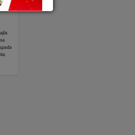
jlis
esa
aspada
ita