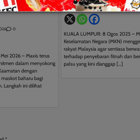
ahkan Kaamatan
Ray Bull
0
August 10, 2025
enalkan Dinocorn
0
2026
KUALA LUMPUR: 8 Ogos 2025 – Ma
Keselamatan Negara (MKN) mengg
rakyat Malaysia agar sentiasa berw
ei 2026 – Maxis terus
terhadap penyebaran fitnah dan ber
mitmen dalam menyokong
palsu yang kini dianggap […]
 Kaamatan dengan
maskot baharu bagi
. Langkah ini dilihat
This will close in
9
seconds
ked
*