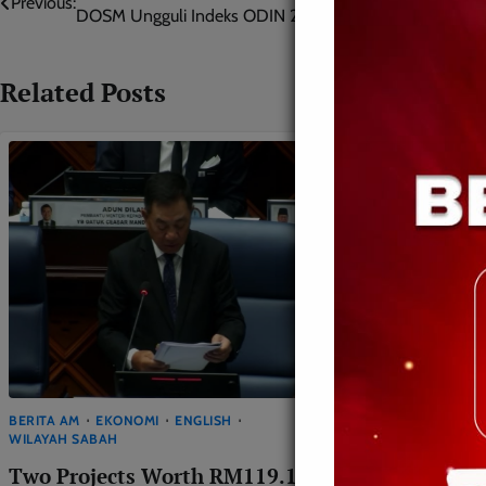
Previous:
DOSM Ungguli Indeks ODIN 2024/25
navigation
Related Posts
BERITA AM
EKONOMI
ENGLISH
WILAYAH SABAH
BERITA AM
WILA
Two Projects Worth RM119.12