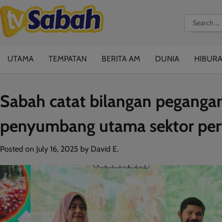
Skip
to
Search
content
for:
UTAMA
TEMPATAN
BERITA AM
DUNIA
HIBUR
Sabah catat bilangan pegangan
penyumbang utama sektor per
Posted on
July 16, 2025
by
David E.