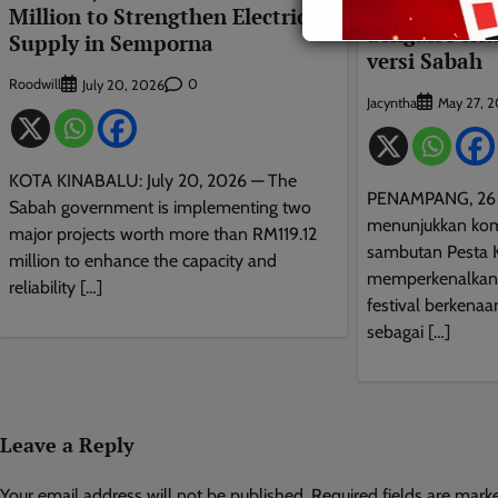
Maxis Meri
Million to Strengthen Electricity
dengan Perk
Supply in Semporna
versi Sabah
Roodwill
0
July 20, 2026
Jacyntha
May 27, 
KOTA KINABALU: July 20, 2026 — The
PENAMPANG, 26 M
Sabah government is implementing two
menunjukkan ko
major projects worth more than RM119.12
sambutan Pesta
million to enhance the capacity and
memperkenalkan 
reliability […]
festival berkenaan
sebagai […]
Leave a Reply
Your email address will not be published.
Required fields are mar