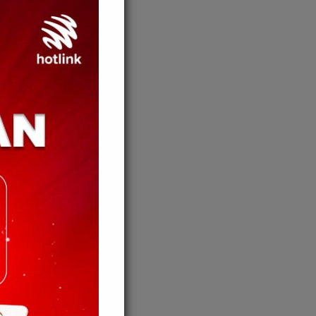
mporna
 Palsu
ra