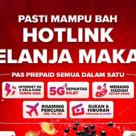
Next:
Se
BERITA AM
BERITA TOP
TEMPATAN
WILAYAH SABAH
Sebaran Fitnah dan Berita
YAH SABAH
Ancam Keselamatan Nega