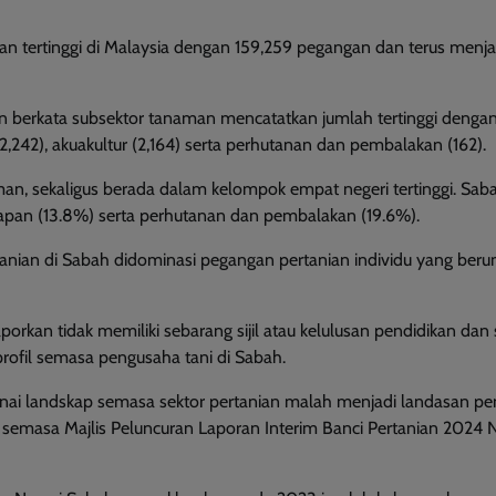
 tertinggi di Malaysia dengan 159,259 pegangan dan terus menja
ngan berkata subsektor tanaman mencatatkan jumlah tertinggi denga
2,242), akuakultur (2,164) serta perhutanan dan pembalakan (162).
man, sekaligus berada dalam kelompok empat negeri tertinggi. Saba
gkapan (13.8%) serta perhutanan dan pembalakan (19.6%).
anian di Sabah didominasi pegangan pertanian individu yang ber
aporkan tidak memiliki sebarang sijil atau kelulusan pendidikan dan
rofil semasa pengusaha tani di Sabah.
ai landskap semasa sektor pertanian malah menjadi landasan pe
 semasa Majlis Peluncuran Laporan Interim Banci Pertanian 2024 N