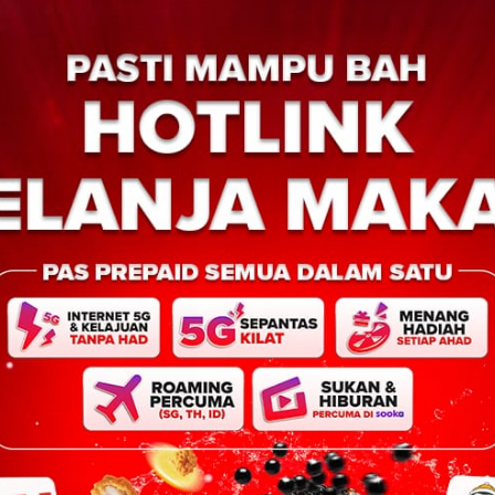
Next:
Warisan Rentas S
BERITA AM
HIBURAN
Borneo Got Talent 2025 Se
Bakat Anak Muda Sabah