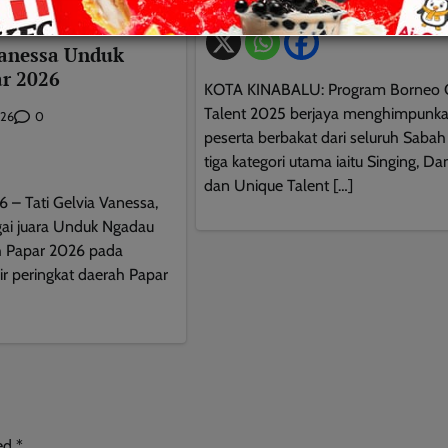
Jacyntha
0
January 5, 2026
RAN
Vanessa Unduk
r 2026
KOTA KINABALU: Program Borneo 
Talent 2025 berjaya menghimpunka
0
026
peserta berbakat dari seluruh Saba
tiga kategori utama iaitu Singing, Da
dan Unique Talent […]
 – Tati Gelvia Vanessa,
ai juara Unduk Ngadau
 Papar 2026 pada
ir peringkat daerah Papar
This will close in
10
seconds
ked
*