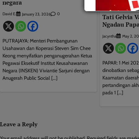
negara
BERITA AM
HIBU
David E.
0
January 23, 2026
Tati Gelvia 
Ngadau Papa
Jacyntha
May 2, 2
PUTRAJAYA: Menteri Pembangunan
Usahawan dan Koperasi Steven Sim Chee
Keong menyifatkan penganugerahan Ketua
PAPAR: 1 Mei 2026
Pegawai Eksekutif Institut Keusahawanan
dinobatkan sebag
Negara (INSKEN) Viviantie Sarjuni dengan
Kaamatan daerah
Anugerah Public Social […]
pertandingan akh
pada 1 […]
Leave a Reply
Your email address will not be published.
Required fields are mar