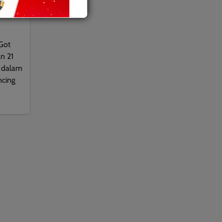
Got
n 21
h dalam
ncing