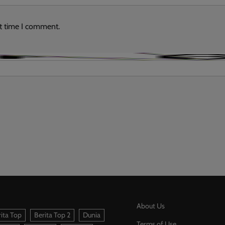
xt time I comment.
About Us
ita Top
Berita Top 2
Dunia
Terms of Use