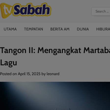
Skip
to
Search
content
for:
UTAMA
TEMPATAN
BERITA AM
DUNIA
HIBUR
Tangon II: Mengangkat Martaba
Lagu
Posted on
April 15, 2025
by
leonard