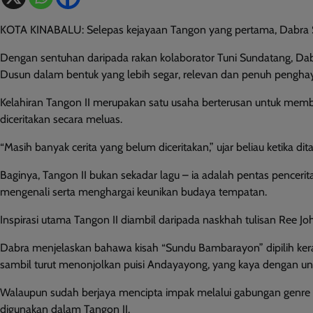
KOTA KINABALU: Selepas kejayaan Tangon yang pertama, Dabra Sia
Dengan sentuhan daripada rakan kolaborator Tuni Sundatang, D
Dusun dalam bentuk yang lebih segar, relevan dan penuh penghay
Kelahiran Tangon II merupakan satu usaha berterusan untuk member
diceritakan secara meluas.
“Masih banyak cerita yang belum diceritakan,” ujar beliau ketika d
Baginya, Tangon II bukan sekadar lagu – ia adalah pentas pence
mengenali serta menghargai keunikan budaya tempatan.
Inspirasi utama Tangon II diambil daripada naskhah tulisan Ree 
Dabra menjelaskan bahawa kisah “Sundu Bambarayon” dipilih ke
sambil turut menonjolkan puisi Andayayong, yang kaya dengan unsu
Walaupun sudah berjaya mencipta impak melalui gabungan genre m
digunakan dalam Tangon II.