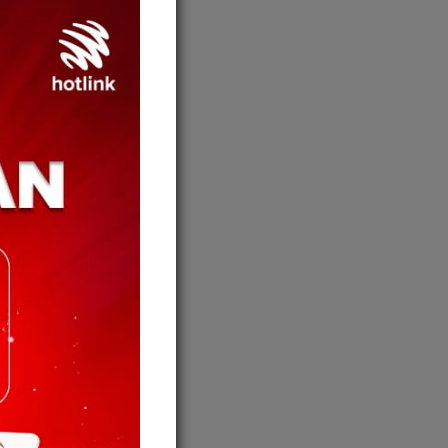
empadan
rlah