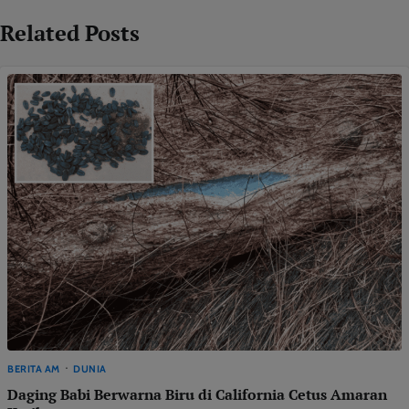
Related Posts
BERITA AM
DUNIA
Daging Babi Berwarna Biru di California Cetus Amaran