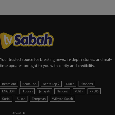
Your trusted source for breaking news, in-depth stories, and real-
time updates brought to you with clarity and credibility.
Berita Am
Berita Top
Berita Top 2
Dunia
Ekonomi
ENGLISH
Hiburan
Jenayah
Nasional
Politik
PRU15
Sosial
Sukan
Tempatan
Wilayah Sabah
About Us