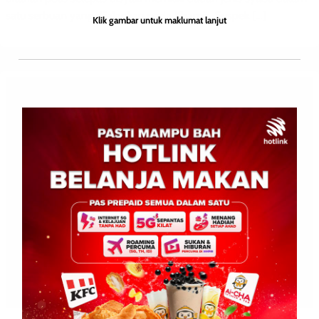
satu serbuan yang dijalankan pada Khamis. Suspek […]
Klik gambar untuk maklumat lanjut