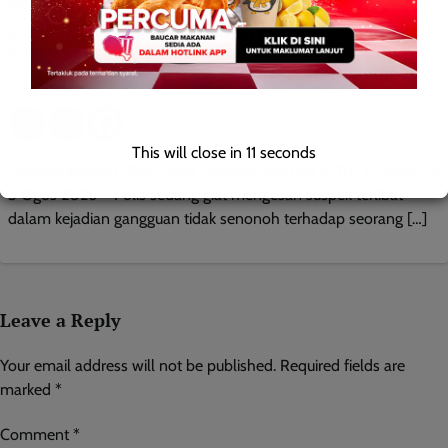
BERITA AM
JENAYAH
Suspek gangguan tidak senonoh di Taman Hill Top
diburu polis
Leonard
0
August 3, 2026
This will close in
10
seconds
Gambar ilustrasi Oleh: Nurul Fazliana Norman KOTA KINABALU:
3 Ogos 2026 – Polis sedang giat mengesan suspek terlibat
dalam kejadian gangguan tidak senonoh terhadap seorang […]
Leave a Reply
Your email address will not be published.
Required fields are
marked
*
Comment
*