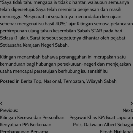
“Saya tidak tahu mengapa ia tidak dihantar, walaupun semuanya
telah dipersetujui. Saya telah meminta penjelasan dan masih
menunggu. Mesyuarat ini sepatutnya menandakan kemajuan
sebenar mengenai isu hasil 40%,” ujar Kitingan semasa pelancaran
perhimpunan ulang tahun kesembilan Sabah STAR pada hari
Selasa (1 Julai). Surat tersebut sepatutnya dihantar oleh pejabat
Setiausaha Kerajaan Negeri Sabah.
Kitingan menambah bahawa penangguhan ini merupakan satu
kemunduran bagi hubungan persekutuan-negeri dan menjejaskan
usaha mencapai persetujuan berhubung isu sensitif itu.
Posted in
Berita Top
,
Nasional
,
Tempatan
,
Wilayah Sabah
Post
Previous:
Next:
navigation
Kitingan Kecewa dan Persoalkan
Pegawai Khas KM Buat Laporan
Kenyataan PM Berkenaan
Polis Dakwaan Albert Sebagai
Pembangunan Bersama
Fitnah Niat Jahat