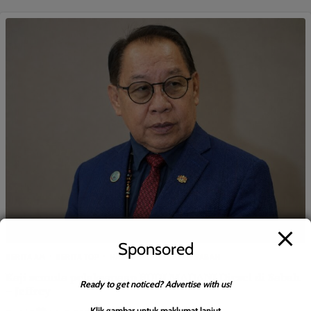
Sponsored
BERITA AM
BERITA TOP
NASIONAL
WILAYAH SABAH
Kaji semula pelaksanaan BUDI MADANI Diesel di Sabah
Ready to get noticed? Advertise with us!
– Jeffrey
Klik gambar untuk maklumat lanjut