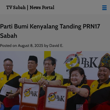
modal-check
TV Sabah | News Portal
Skip
Parti Bumi Kenyalang Tanding PRN17
to
Sabah
content
Posted on
August 8, 2025
by
David E.