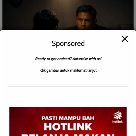
Sponsored
Ready to get noticed? Advertise with us!
Klik gambar untuk maklumat lanjut
BERITA AM
BERITA TOP
JENAYAH
WILAYAH SABAH
Polis tahan dua lelaki, satu mengaku terlibat dalam kes
bunuh wanita