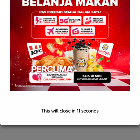
David E.
0
February 13, 2026
Gambar hiasan KOTA KINABALU: 13 Februari 2026 – Polis
berjaya menahan dua lelaki tempatan yang disyaki terlibat
dalam kes pembunuhan susulan penemuan beberapa bahagian
anggota […]
Leave a Reply
Your email address will not be published.
Required fields are
marked
*
This will close in
10
seconds
Comment
*