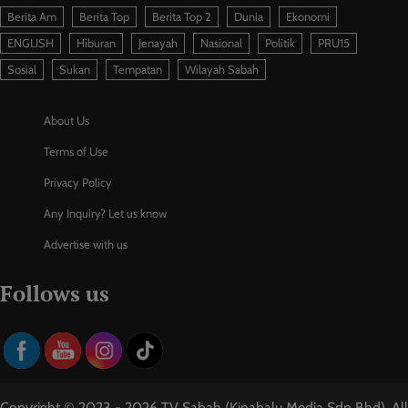
Berita Am
Berita Top
Berita Top 2
Dunia
Ekonomi
ENGLISH
Hiburan
Jenayah
Nasional
Politik
PRU15
Sosial
Sukan
Tempatan
Wilayah Sabah
About Us
Terms of Use
Privacy Policy
Any Inquiry? Let us know
Advertise with us
Follows us
Copyright © 2023 - 2026 TV Sabah (Kinabalu Media Sdn Bhd). All