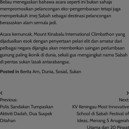
Beliau menegaskan bahawa acara seperti ini bukan sahaja
mempromosikan pelancongan eko-pengembaraan tetapi juga
memperkukuh imej Sabah sebagai destinasi pelancongan
berasaskan alam semula jadi.
Acara kemuncak, Mount Kinabalu International Climbathon yang
dijadualkan esok dengan penyertaan pelari elit dan amatur dari
pelbagai negara dijangka akan memberikan saingan perlumbaan
gunung paling ikonik di dunia, sekali gus mengangkat nama Sabah
di pentas sukan lasak antarabangsa.
Posted in
Berita Am
,
Dunia
,
Sosial
,
Sukan
Post
Previous:
Next:
navigation
Polis Sandakan Tumpaskan
KV Keningau Most Innovative
Aktiviti Dadah, Dua Suspek
School di Sabah Festival of
Ditahan
Ideas, Menang 5 Anugerah
Utama dan 20 Pingat