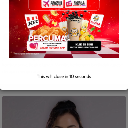
BERITA AM
JENAYAH
TEMPATAN
WILAYAH SABAH
Kontrak Sewa Tidak Disambung, Pemilik Kedai Diserang
Penyewa
Ray Bull
0
July 15, 2025
TAWAU: 13 Julai 2025 – Seorang wanita yang merupakan
penyewa berang apabila permintaan untuk menyambung
kontrak sewa tidak dilayan. Wanita berkenaan bertindak agresif
dengan menyerang […]
This will close in
9
seconds