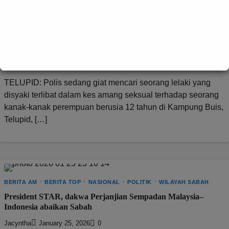
BERITA AM
SOSIAL
TEMPATAN
WILAYAH SABAH
Polis Cari Suspek Kes Amang Seksual Kanak-Kanak di Telupid
David E.
June 18, 2025
0
TELUPID: Polis sedang giat mencari seorang lelaki yang
disyaki terlibat dalam kes amang seksual terhadap seorang
kanak-kanak perempuan berusia 12 tahun di Kampung Buis,
Telupid, […]
BERITA AM
BERITA TOP
NASIONAL
POLITIK
WILAYAH SABAH
President STAR, dakwa Perjanjian Sempadan Malaysia–
Indonesia abaikan Sabah
Jacyntha
January 25, 2026
0