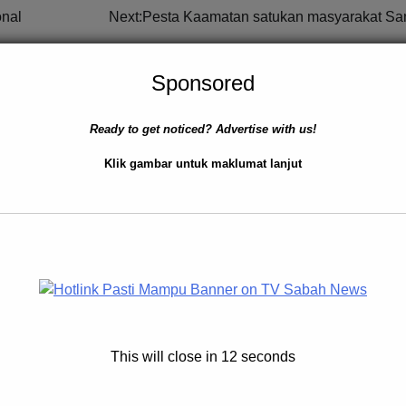
onal
Next:
Pesta Kaamatan satukan masyarakat S
Sponsored
Ready to get noticed? Advertise with us!
Klik gambar untuk maklumat lanjut
AYAH
BERITA AM
BERITA TOP
itahan, 69.47 Gram
Inisiatif Kerajaan Ringankan
as di Lahad Datu
Beban Rakyat
 4, 2025
0
Jacyntha
March 15, 2026
0
isember 2025 – Tiga
KOTA KINABALU: 15 Mac 2026 
This will close in
11
seconds
alam dua operasi
Kerajaan Negeri Sabah menyambu
 Bahagian Siasatan
pelbagai inisiatif Kerajaan Persek
ik (BSJND) IPD Lahad
yang dilaksanakan bagi membant