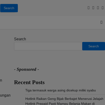
Facebook
Youtub
Inst
T
Search
Search
- Sponsored -
an
Recent Posts
Tiga termasuk warga asing dicekup miliki syabu
bungan
Hotlink Raikan Geng Bijak Berbajet Menerusi Jelajah
Hotlink Prepaid Pasti Mampu Belanja Makan di