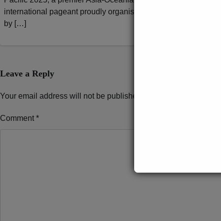
international pageant proudly organised
Datu, dengan ra
by […]
Leave a Reply
Your email address will not be published.
Required fields are 
Comment
*