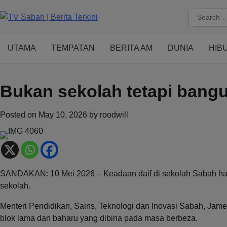
Skip
Search
to
for:
content
UTAMA
TEMPATAN
BERITA AM
DUNIA
HIB
Bukan sekolah tetapi bang
Posted on
May 10, 2026
by
roodwill
SANDAKAN: 10 Mei 2026 – Keadaan daif di sekolah Sabah ha
sekolah.
Menteri Pendidikan, Sains, Teknologi dan Inovasi Sabah, Ja
blok lama dan baharu yang dibina pada masa berbeza.