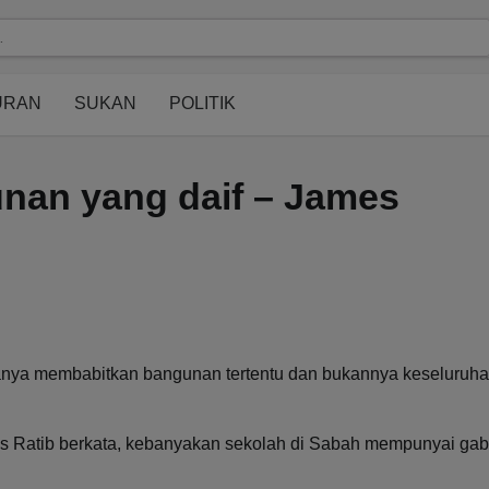
modal-check
URAN
SUKAN
POLITIK
unan yang daif – James
nya membabitkan bangunan tertentu dan bukannya keseluruh
mes Ratib berkata, kebanyakan sekolah di Sabah mempunyai ga