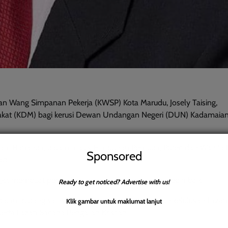
 Wang Simpanan Pekerja (KWSP) Kota Marudu, Josely Taising,
rakat (KDM) bagi kerusi Dewan Undangan Negeri (DUN) Kadamaia
rom Bahanda, dalam majlis Himpunan Pemuda, Puteri dan Wanita
Sponsored
ad.
kit membuat perubahan demi masa depan yang lebih baik.
Ready to get noticed? Advertise with us!
 dalam bidang sains sosial dan keagamaan dengan kelulusan Ijazah
Klik gambar untuk maklumat lanjut
rta Ijazah Sarjana Pengajian Kristian.