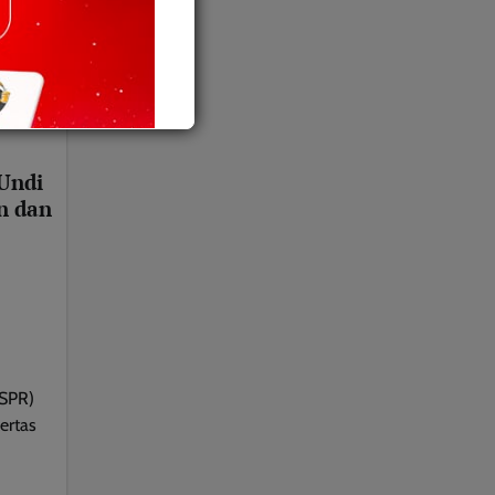
Undi
n dan
(SPR)
ertas