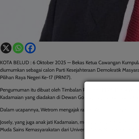
KOTA BELUD : 6 Oktober 2025 — Bekas Ketua Cawangan Kumpulan
diumumkan sebagai calon Parti Kesejahteraan Demokratik Masya
Pilihan Raya Negeri Ke-17 (PRN17).
Pengumuman itu dibuat oleh Timbalan Presiden KDM, Datuk Wet
Kadamaian yang diadakan di Dewan Gopog, Taginambur pada Ah
Dalam ucapannya, Wetrom mengajak rakyat Kadamaian agar bang
Josely, yang juga anak jati Kadamaian, mempunyai latar akademik
Muda Sains Kemasyarakatan dari Universiti Sains Malaysia (USM) se