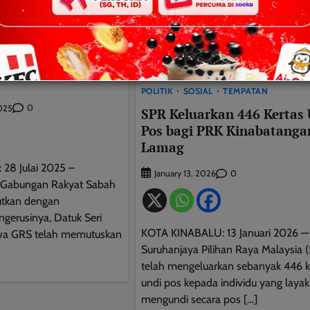
ONAL
POLITIK
EMASA
WILAYAH SABAH
S Dikejutkan
gumuman GRS+PH
POLITIK
SOSIAL
TEMPATAN
0
2025
SPR Keluarkan 446 Kertas 
Pos bagi PRK Kinabatanga
Lamag
28 Julai 2025 –
0
January 13, 2026
 Gabungan Rakyat Sabah
jutkan dengan
erusinya, Datuk Seri
KOTA KINABALU: 13 Januari 2026 —
awa GRS telah memutuskan
Suruhanjaya Pilihan Raya Malaysia 
telah mengeluarkan sebanyak 446 k
undi pos kepada individu yang layak
This will close in
10
seconds
mengundi secara pos […]