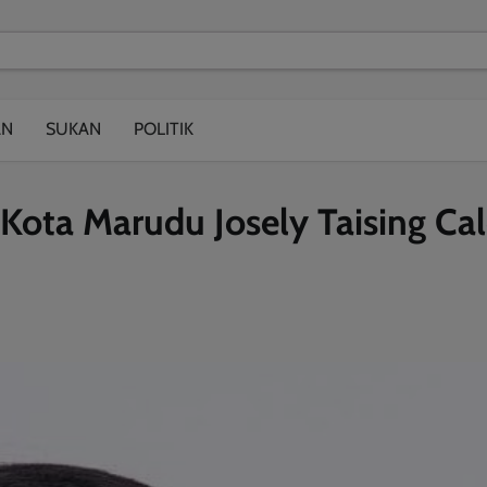
modal-check
AN
SUKAN
POLITIK
ota Marudu Josely Taising Ca