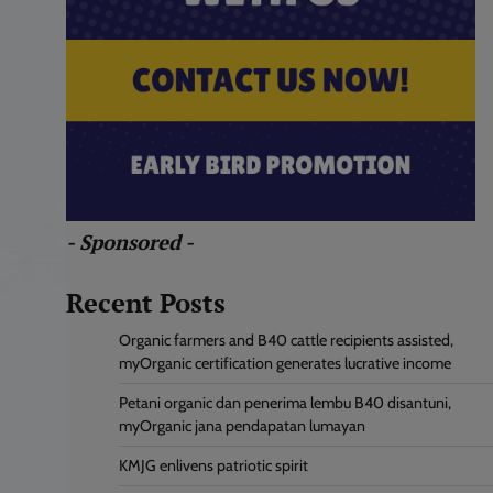
- Sponsored -
Recent Posts
Organic farmers and B40 cattle recipients assisted,
myOrganic certification generates lucrative income
Petani organic dan penerima lembu B40 disantuni,
myOrganic jana pendapatan lumayan
KMJG enlivens patriotic spirit