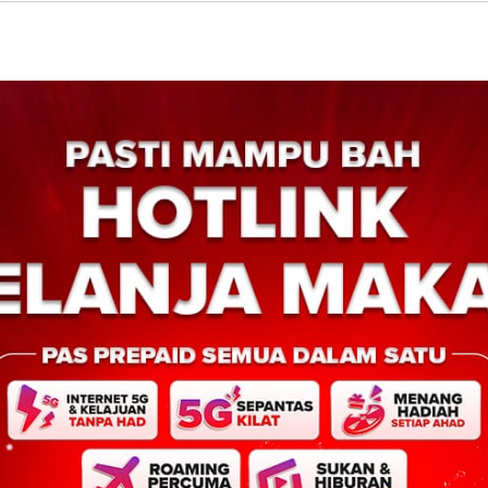
(UPKO), Datuk Ewon Benedick, sebelum ini mengesahkan akan
dengan majoriti 3,459 undi dalam saingan enam penjuru.
k
GRS Sedia Hadapi PRN17, Tegas Teruskan
Next:
Pembangunan Sabah – 