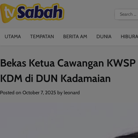
Skip
to
Search
content
for:
UTAMA
TEMPATAN
BERITA AM
DUNIA
HIBUR
Bekas Ketua Cawangan KWSP K
KDM di DUN Kadamaian
Posted on
October 7, 2025
by
leonard