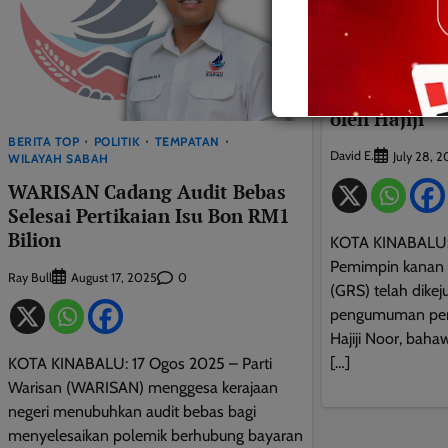
BERITA TOP
NASI
ULASAN BERITA S
Komponen GR
dengan Pen
oleh Hajiji
BERITA TOP
POLITIK
TEMPATAN
David E.
July 28, 
WILAYAH SABAH
WARISAN Cadang Audit Bebas
Selesai Pertikaian Isu Bon RM1
Bilion
KOTA KINABALU: 
Pemimpin kanan
Ray Bull
0
August 17, 2025
(GRS) telah dike
pengumuman peng
Hajiji Noor, bah
[…]
KOTA KINABALU: 17 Ogos 2025 – Parti
Warisan (WARISAN) menggesa kerajaan
negeri menubuhkan audit bebas bagi
menyelesaikan polemik berhubung bayaran