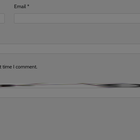
Email
*
xt time I comment.