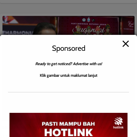
Sponsored
Ready to get noticed? Advertise with us!
Klik gambar untuk maklumat lanjut
BENCANA
BERITA TOP
HIBURAN
NASIONAL
WILAYAH SABAH
12 peserta Sugandoi ke peringkat akhir – Evaristus