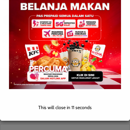
David E.
0
May 19, 2026
Oleh David E. PENAMPANG: 19 Mei 2026 – Pertandingan
separuh akhir Sugandoi yang berlangsung di Dewan Hongkod
Koisaan KDCA Penampang semalam menyaksikan 12 peserta
mara […]
Leave a Reply
Your email address will not be published.
Required fields are
marked
*
This will close in
10
seconds
Comment
*