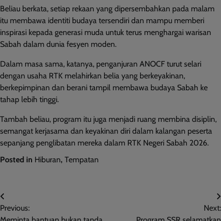
Beliau berkata, setiap rekaan yang dipersembahkan pada malam
itu membawa identiti budaya tersendiri dan mampu memberi
inspirasi kepada generasi muda untuk terus menghargai warisan
Sabah dalam dunia fesyen moden.
Dalam masa sama, katanya, penganjuran ANOCF turut selari
dengan usaha RTK melahirkan belia yang berkeyakinan,
berkepimpinan dan berani tampil membawa budaya Sabah ke
tahap lebih tinggi.
Tambah beliau, program itu juga menjadi ruang membina disiplin,
semangat kerjasama dan keyakinan diri dalam kalangan peserta
sepanjang penglibatan mereka dalam RTK Negeri Sabah 2026.
Posted in
Hiburan
,
Tempatan
Post
Previous:
Next:
navigation
Meminta bantuan bukan tanda
Program SSR selamatkan