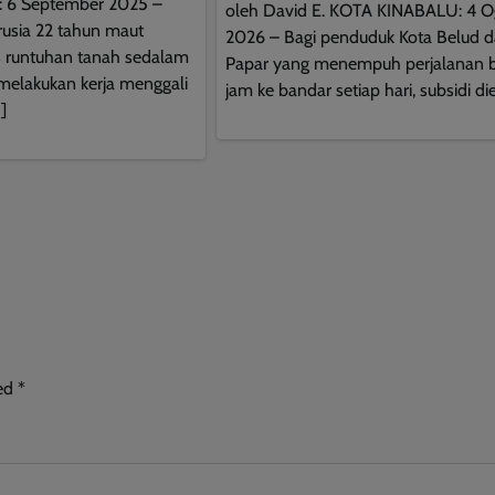
 6 September 2025 –
oleh David E. KOTA KINABALU: 4 O
rusia 22 tahun maut
2026 – Bagi penduduk Kota Belud 
s runtuhan tanah sedalam
Papar yang menempuh perjalanan 
 melakukan kerja menggali
jam ke bandar setiap hari, subsidi die
]
ked
*