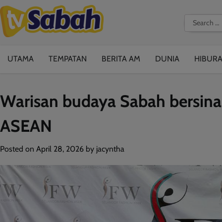
Skip
to
Search
content
for:
UTAMA
TEMPATAN
BERITA AM
DUNIA
HIBUR
Warisan budaya Sabah bersina
ASEAN
Posted on
April 28, 2026
by
jacyntha