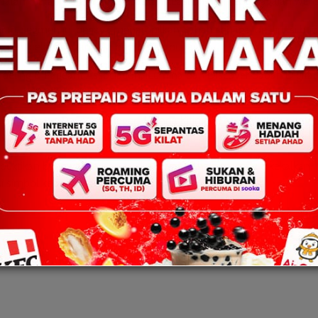
m naratif serantau berasaskan keaslian dan kepelbagaian waris
ari, segmen ini berjaya menampilkan Sabah sebagai destinasi bu
 fesyen, pelancongan dan pertukaran budaya.
Modeling & Pageant Association, iLumina dan Discover Sabah Digital
gkat antarabangsa.
 Kaamatan Peringkat Negeri, Joanna Kitingan, menyifatkan penye
 Sabah terus dipelihara dan dihargai di peringkat global.
uktikan bahawa warisan tradisi bukan sahaja mampu dikekalkan,
i simbol kebanggaan serantau.
an –
Next:
Clarice Peter dinobat sebagai Zandi Tavan