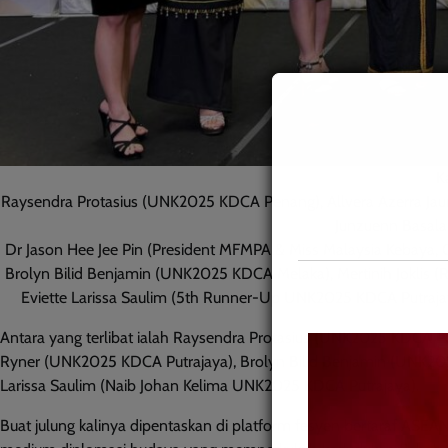
K
Raysendra Protasius (UNK2025 KDCA Penang), Allvera Azerra Ja
Junzuenn Basal
Dr Jason Hee Jee Pin (President MFMPA & Miss Malaysia Kebaya, C
Brolyn Bilid Benjamin (UNK2025 KDCA Melaka), Mertinih Joklis 
Eviette Larissa Saulim (5th Runner-Up UNK2025 KDCA Putraj
Antara yang terlibat ialah Raysendra Protasius (UNK2025 KDCA Pu
Ryner (UNK2025 KDCA Putrajaya), Brolyn Bilid Benjamin (UNK2025 
Larissa Saulim (Naib Johan Kelima UNK2025 KDCA Putrajaya).
Buat julung kalinya dipentaskan di platform fesyen bertaraf ASE