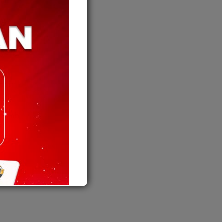
an.
daya
 yang
rtaan
 malah
us Papar