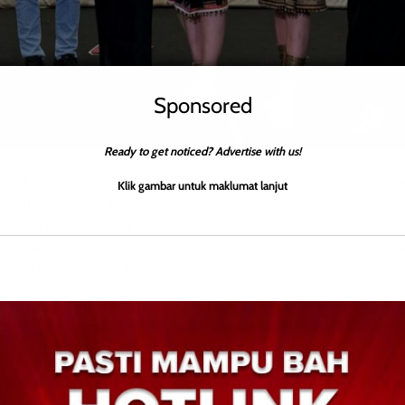
Sponsored
Ready to get noticed? Advertise with us!
anan ke kiri
unik (UNK2024 KDCA Putrajaya), Emelka Ryner (UNK2025 KDCA Put
Klik gambar untuk maklumat lanjut
an (MFMPA Sabah Region)
ultural Pageant), Ivy Lojitan (Chairperson KDCA Women’s Council 
(Ratu Elegen Malaysia 2018 and Former Miss Malaysia Kebaya Amba
aya & Model Tolumis Busana Etnik KDCA Women’s Council Malaya
lau Pinang), Allvera Azerra Jaunik (UNK2024 KDCA Putrajaya), Em
KDCA Melaka), Mertinih Joklis (Ratu Elegen Malaysia 2018) serta
AN, Borneo Stage bukan sekadar persembahan busana, sebaliknya m