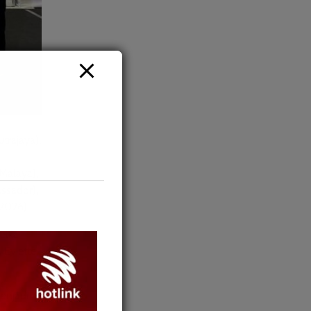
rajaya),
Malaya),
ssador),
 2026)
elka
 Eviette
enjadi