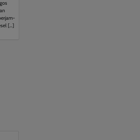
gos
dan
berjam-
sel […]