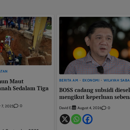
This will close in
9
seconds
ATAN
ahun Maut
BERITA AM
EKONOMI
WILAYAH SAB
anah Sedalam Tiga
BOSS cadang subsidi diesel
mengikut keperluan seben
0
 7, 2025
David E.
0
August 4, 2026