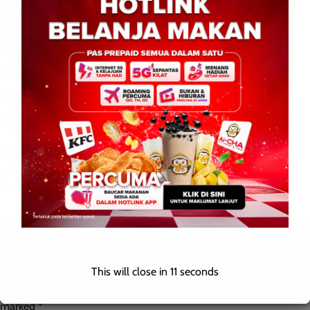
BERITA AM
DUNIA
ENGLISH
HIBURAN
‘I thought I was runner-up, turns out I was world
champion’ – Dr Stanley Missun
Roodwill
0
July 14, 2026
By: Roodwill Bangkok: Dr Stanley Missun never expected his
name to be announced as the winner of Mister Classy Model
International 2026 as he stood […]
Leave a Reply
This will close in
10
seconds
Your email address will not be published.
Required fields are
marked
*