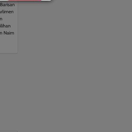
Barisan
arlimen
n
lihan
an Naim