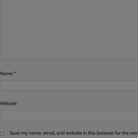
Name
*
Website
Save my name, email, and website in this browser for the ne