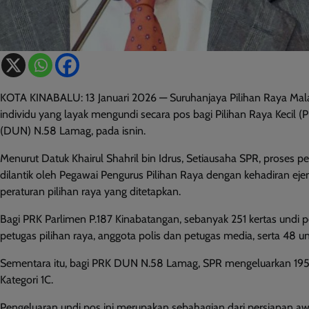
KOTA KINABALU: 13 Januari 2026 — Suruhanjaya Pilihan Raya Mala
individu yang layak mengundi secara pos bagi Pilihan Raya Keci
(DUN) N.58 Lamag, pada isnin.
Menurut Datuk Khairul Shahril bin Idrus, Setiausaha SPR, proses pe
dilantik oleh Pegawai Pengurus Pilihan Raya dengan kehadiran eje
peraturan pilihan raya yang ditetapkan.
Bagi PRK Parlimen P.187 Kinabatangan, sebanyak 251 kertas undi pos
petugas pilihan raya, anggota polis dan petugas media, serta 48 un
Sementara itu, bagi PRK DUN N.58 Lamag, SPR mengeluarkan 195 k
Kategori 1C.
Pengeluaran undi pos ini merupakan sebahagian dari persiapan a