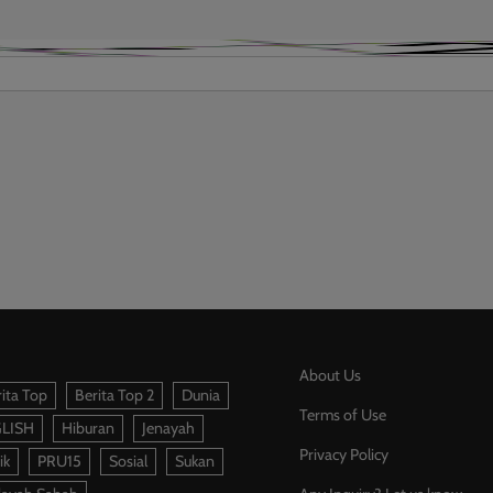
About Us
ita Top
Berita Top 2
Dunia
Terms of Use
LISH
Hiburan
Jenayah
Privacy Policy
ik
PRU15
Sosial
Sukan