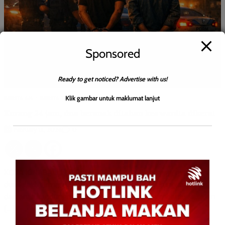
Sponsored
Ready to get noticed? Advertise with us!
Klik gambar untuk maklumat lanjut
BERITA AM
BERITA TOP
JENAYAH
WILAYAH SABAH
Kurang 24 jam, dua beranak ditahan kes wanita dikerat
0
February 13, 2026
KOTA KINABALU: 13 Februari 2026 – Polis berjaya menahan
dua lelaki, termasuk suspek utama berusia lingkungan 70-an
dan anak kandungnya berusia 20-an, bagi membantu siasatan
[…]