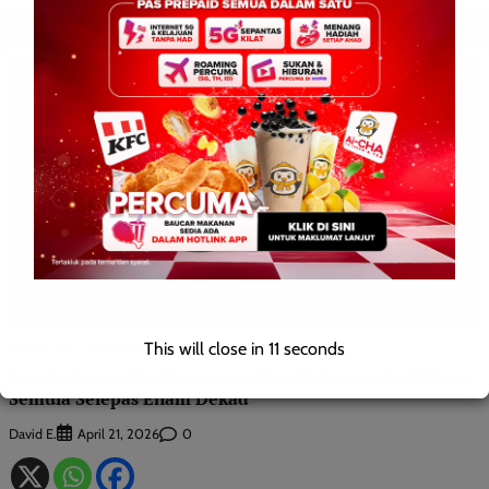
This will close in
10
seconds
BERITA AM
WILAYAH SABAH
Jawatankuasa Pembangunan Skim Nabawan Diaktifkan
Semula Selepas Enam Dekad
David E.
0
April 21, 2026