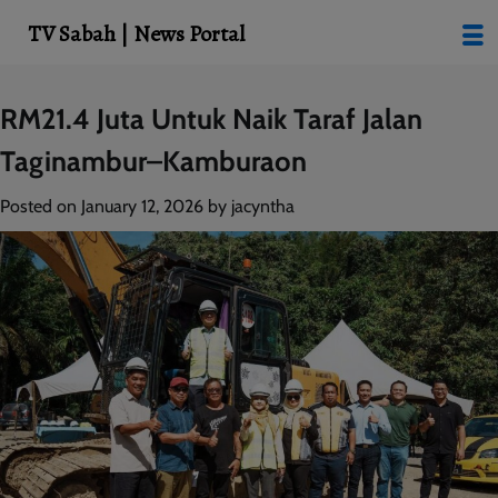
modal-check
TV Sabah | News Portal
Skip
RM21.4 Juta Untuk Naik Taraf Jalan
to
Taginambur–Kamburaon
content
Posted on
January 12, 2026
by
jacyntha