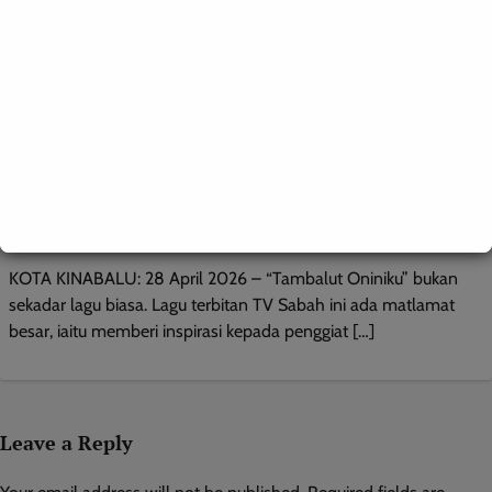
BERITA AM
HIBURAN
WILAYAH SABAH
“Tambalut Oniniku” inspirasi hasilkan lebih banyak lagu
bahasa tempatan
Roodwill
0
April 28, 2026
KOTA KINABALU: 28 April 2026 – “Tambalut Oniniku” bukan
sekadar lagu biasa. Lagu terbitan TV Sabah ini ada matlamat
besar, iaitu memberi inspirasi kepada penggiat […]
Leave a Reply