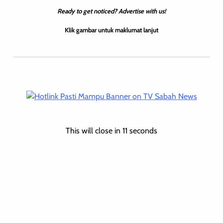
Ready to get noticed? Advertise with us!
Klik gambar untuk maklumat lanjut
HIBURAN
TEMPATAN
WILAYAH SABAH
April Adelaide – Penerus Simfoni
Warisan Budaya Masyarakat Tuaran
Ray Bull
0
May 14, 2025
This will close in
10
seconds
Dalam hiruk-pikuk dunia yang terus menongkah arus
kemodenan, hadir seorang sumandak dari Bumi Di Bawah Bayu
— Tuaran — yang tetap setia memeluk erat akar
budayanya. April Adelaide Agedius, […]