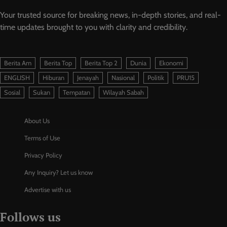
Your trusted source for breaking news, in-depth stories, and real-
time updates brought to you with clarity and credibility.
Berita Am
Berita Top
Berita Top 2
Dunia
Ekonomi
ENGLISH
Hiburan
Jenayah
Nasional
Politik
PRU15
Sosial
Sukan
Tempatan
Wilayah Sabah
About Us
Terms of Use
Privacy Policy
Any Inquiry? Let us know
Advertise with us
Follows us