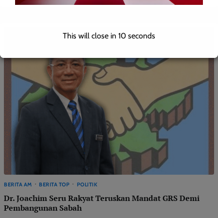
This will close in
10
seconds
BERITA AM
BERITA TOP
POLITIK
Dr. Joachim Seru Rakyat Teruskan Mandat GRS Demi
Pembangunan Sabah