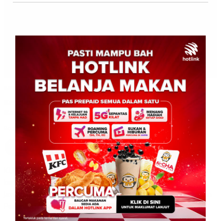
BERITA AM
WILAYAH SABAH
Kerajaan belum dedah laporan akhir JKK MA63 – Akta
Rahsia Rasmi 1972
Roodwill
0
June 29, 2026
KUALA LUMPUR: 29 Jun 2026 – Kerajaan masih mengekalkan
keputusan untuk tidak mendedahkan Laporan Akhir
Jawatankuasa Khas Kabinet (JKK) bagi menyemak pelaksanaan
Perjanjian Malaysia 1963 […]