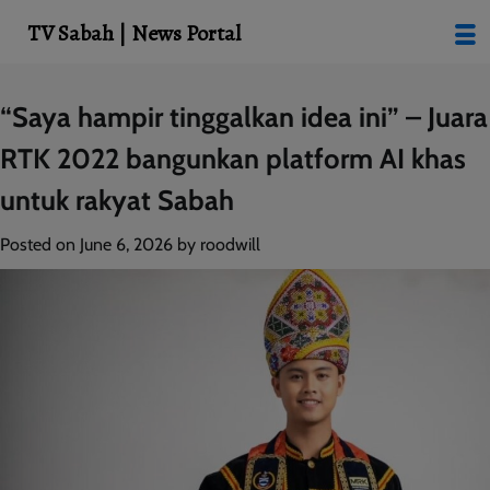
modal-check
TV Sabah | News Portal
Skip
“Saya hampir tinggalkan idea ini” – Juara
to
RTK 2022 bangunkan platform AI khas
content
untuk rakyat Sabah
Posted on
June 6, 2026
by
roodwill