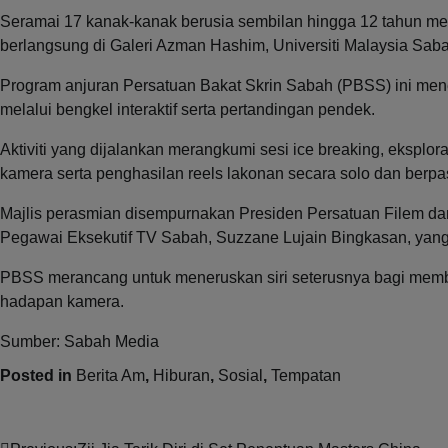
Seramai 17 kanak-kanak berusia sembilan hingga 12 tahun men
berlangsung di Galeri Azman Hashim, Universiti Malaysia Sab
Program anjuran Persatuan Bakat Skrin Sabah (PBSS) ini menek
melalui bengkel interaktif serta pertandingan pendek.
Aktiviti yang dijalankan merangkumi sesi ice breaking, eksplor
kamera serta penghasilan reels lakonan secara solo dan berp
Majlis perasmian disempurnakan Presiden Persatuan Filem d
Pegawai Eksekutif TV Sabah, Suzzane Lujain Bingkasan, yan
PBSS merancang untuk meneruskan siri seterusnya bagi memb
hadapan kamera.
Sumber: Sabah Media
Posted in
Berita Am
,
Hiburan
,
Sosial
,
Tempatan