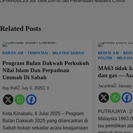
Previous:
Zii Jia Tarik Diri di Set Penentuan Masters China
Post
navigation
Related Posts
BERITA AM
TEMPATAN
WILAYAH SABAH
BERITA AM
BERI
POLITIK
WILAYA
Program Bulan Dakwah Perkukuh
MA63 tidak ka
Nilai Islam Dan Perpaduan
dan gas — Az
Ummah Di Sabah
Jacyntha
January 
Ray Bull
July 6, 2025
0
PUTRAJAYA : 27
Kota Kinabalu, 6 Julai 2025 – Program
Malaysia 1963 (
Bulan Dakwah 2025 yang dilancarkan di
isu pemilikan at
Sabah bukan sekadar acara keagamaan
minyak dan gas,