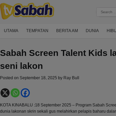
Skip
to
Search
content
for:
UTAMA
TEMPATAN
BERITA AM
DUNIA
HIB
Sabah Screen Talent Kids la
seni lakon
Posted on
September 18, 2025
by
Ray Bull
KOTA KINABALU :18 September 2025 – Program Sabah Screen 
dunia lakonan skrin sekali gus melahirkan pelapis baharu dalam