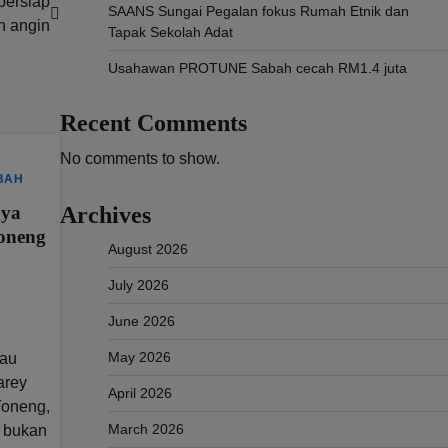
bersiap
SAANS Sungai Pegalan fokus Rumah Etnik dan
n angin
Tapak Sekolah Adat
Usahawan PROTUNE Sabah cecah RM1.4 juta
Recent Comments
No comments to show.
BAH
aya
Archives
Yoneng
August 2026
July 2026
June 2026
May 2026
dau
arey
April 2026
Yoneng,
March 2026
u bukan