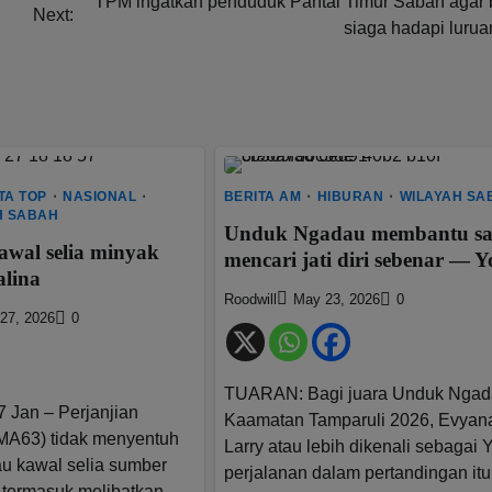
TPM ingatkan penduduk Pantai Timur Sabah agar 
Next:
siaga hadapi lurua
TA TOP
NASIONAL
BERITA AM
HIBURAN
WILAYAH SA
H SABAH
Unduk Ngadau membantu s
wal selia minyak
mencari jati diri sebenar — 
alina
Roodwill
May 23, 2026
0
27, 2026
0
TUARAN: Bagi juara Unduk Nga
 Jan – Perjanjian
Kaamatan Tamparuli 2026, Evyan
MA63) tidak menyentuh
Larry atau lebih dikenali sebagai 
au kawal selia sumber
perjalanan dalam pertandingan it
 termasuk melibatkan