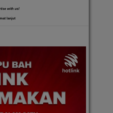
tise with us!
mat lanjut