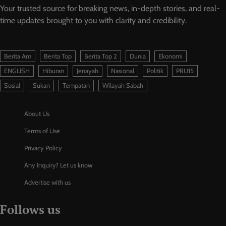
Your trusted source for breaking news, in-depth stories, and real-
time updates brought to you with clarity and credibility.
Berita Am
Berita Top
Berita Top 2
Dunia
Ekonomi
ENGLISH
Hiburan
Jenayah
Nasional
Politik
PRU15
Sosial
Sukan
Tempatan
Wilayah Sabah
About Us
Terms of Use
Privacy Policy
Any Inquiry? Let us know
Advertise with us
Follows us