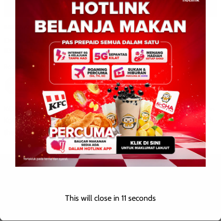
BERITA AM
ENGLISH
WILAYAH SABAH
Over 18,700 Welfare Recipients Recorded in Kota
Kinabalu as of June
Roodwill
0
July 20, 2026
KOTA KINABALU: July 20, 2026 — A total of 18,752 recipients in
Kota Kinabalu have received various welfare assistance through
the General Welfare Services Department […]
Leave a Reply
This will close in
10
seconds
Your email address will not be published.
Required fields are
marked
*