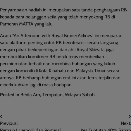
Penyampaian hadiah ini merupakan satu tanda penghargaan RB
kepada para pelanggan setia yang telah menyokong RB di
Pameran MATTA yang lalu.
Acara “An Afternoon with Royal Brunei Airlines” ini merupakan
satu platform penting untuk RB berinteraksi secara langsung
dengan pihak berkepentingan dan ahli Royal Skies. Ia juga
membuktikan komitmen RB untuk terus memberikan
perkhidmatan terbaik dan membina hubungan yang kukuh
dengan komuniti di Kota Kinabalu dan Malaysia Timur secara
amnya. RB berharap hubungan erat ini akan terus terjalin dan
diperkukuhkan lagi di masa hadapan.
Posted in
Berita Am
,
Tempatan
,
Wilayah Sabah
Post
Previous:
Next:
navigation
Pemain Liverpool dan Portugal,
Kes Tuntutan 40% Sabah