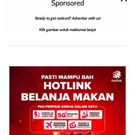
Sponsored
Ready to get noticed? Advertise with us!
Klik gambar untuk maklumat lanjut
BERITA AM
HIBURAN
Chunk & Dunk Buka Cawangan Pertama di Filipina April
Ini
Jacyntha
0
March 23, 2026
Credit Gambar : My kkcity – Omar Willie KOTA KINABALU: 22
Mac 2026 – Impian seorang usahawan muda Sabah kini
melangkaui sempadan negara apabila Chunk […]