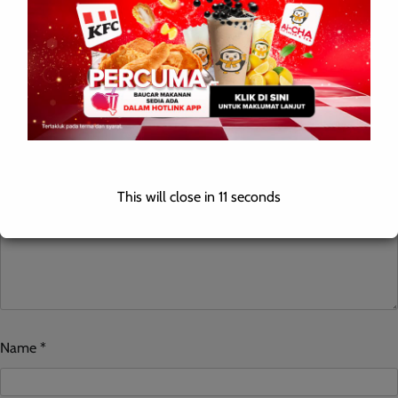
Leave a Reply
Your email address will not be published.
Required fields are
marked
*
Comment
*
This will close in
10
seconds
Name
*