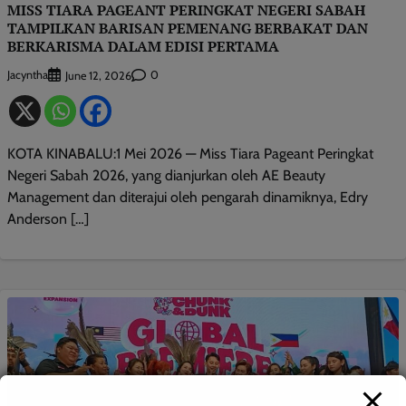
MISS TIARA PAGEANT PERINGKAT NEGERI SABAH
TAMPILKAN BARISAN PEMENANG BERBAKAT DAN
BERKARISMA DALAM EDISI PERTAMA
Jacyntha
0
June 12, 2026
KOTA KINABALU:1 Mei 2026 — Miss Tiara Pageant Peringkat
Negeri Sabah 2026, yang dianjurkan oleh AE Beauty
Management dan diterajui oleh pengarah dinamiknya, Edry
Anderson […]