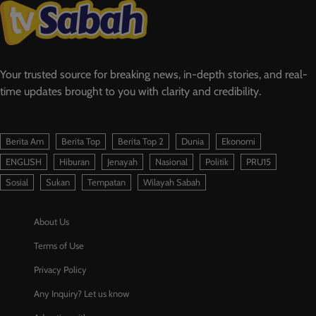
Your trusted source for breaking news, in-depth stories, and real-
time updates brought to you with clarity and credibility.
Berita Am
Berita Top
Berita Top 2
Dunia
Ekonomi
ENGLISH
Hiburan
Jenayah
Nasional
Politik
PRU15
Sosial
Sukan
Tempatan
Wilayah Sabah
About Us
Terms of Use
Privacy Policy
Any Inquiry? Let us know