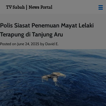
modal-check
TV Sabah | News Portal
Skip
Polis Siasat Penemuan Mayat Lelaki
to
Terapung di Tanjung Aru
content
Posted on
June 24, 2025
by
David E.