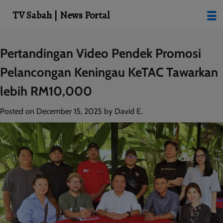
modal-check
TV Sabah | News Portal
Skip
Pertandingan Video Pendek Promosi
to
Pelancongan Keningau KeTAC Tawarkan
content
lebih RM10,000
Posted on
December 15, 2025
by
David E.