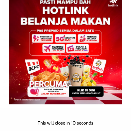
BERITA AM
DUNIA
SOSIAL
WILAYAH SABAH
Pelajar Sabah menangi anugerah wakil terbaik di
persidangan belia PBB di Thailand
David E.
0
June 30, 2026
BANGKOK: 30 Jun 2026 – Seorang pelajar Tingkatan Tiga dari
Sabah telah menerima penghormatan tertinggi di persidangan
Asia Youth International Model United Nations (AYIMUN) di […]
This will close in
9
seconds
Leave a Reply