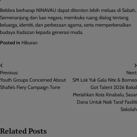
Bebbra berharap NINAVAU dapat ditonton lebih meluas di Sabah,
Semenanjung dan luar negara, membuka ruang dialog tentang
keluarga, identiti, dan perbezaan agama, serta memperkenalkan
budaya Kadazan kepada generasi muda.
Posted in
Hiburan
Post
Previous:
Next:
navigation
Youth Groups Concerned About
SM Lok Yuk Gala Nite & Borneo
Shafie’s Fiery Campaign Tone
Got Talent 2026 Bakal
Meriahkan Kota Kinabalu, Sasar
Dana Untuk Naik Taraf Fasiliti
Sekolah
Related Posts