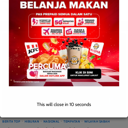
menikmati 1,000 croffles percuma sempena acara Chunk &
Dunk Global Premiere yang bakal berlangsung pada 22 […]
This will close in
9
seconds
BERITA TOP
HIBURAN
NASIONAL
TEMPATAN
WILAYAH SABAH