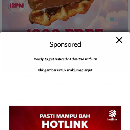
Sponsored
Ready to get noticed? Advertise with us!
Klik gambar untuk maklumat lanjut
BERITA AM
HIBURAN
Chunk & Dunk Tawar 1,000 Croffles Percuma Pada 22
Mac
Jacyntha
0
March 10, 2026
KOTA KINABALU: 9 Mac 2026 – Orang ramai berpeluang