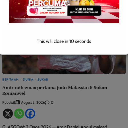
This will close in
9
seconds
BERITA AM
DUNIA
SUKAN
Amir raih emas pertama judo Malaysia di Sukan
Komanwel
Roodwill
0
August 2, 2026
GLASGOW: 2 Ogos 2026 — Amir Daniel Abdul Majeed