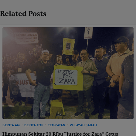
Related Posts
BERITA AM
BERITA TOP
TEMPATAN
WILAYAH SABAH
Himpunan Sekitar 20 Ribu “Justice for Zara” Cetus