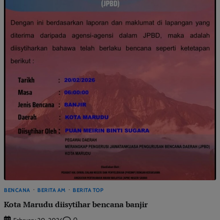
BENCANA
BERITA AM
BERITA TOP
Kota Marudu diisytihar bencana banjir
0