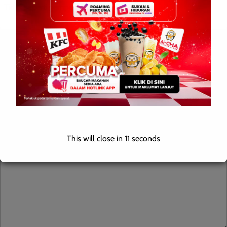
Tidak seperti gempa bumi di Myanmar […]
Leave a Reply
Your email address will not be published.
Required fields are
marked
*
Comment
*
This will close in
10
seconds