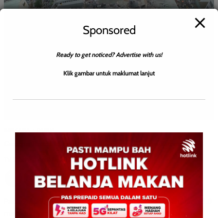
Sponsored
Ready to get noticed? Advertise with us!
Klik gambar untuk maklumat lanjut
BENCANA
DUNIA
Gempa Bumi Magnitud 5.8 Taiwan Tanpa Kerosakan
TV Sabah
0
April 12, 2025
Pada 9 April, Taiwan dikejutkan oleh gempa bumi berukuran 5.8
magnitud yang berpusat di daerah Yilan, timur laut Taiwan.