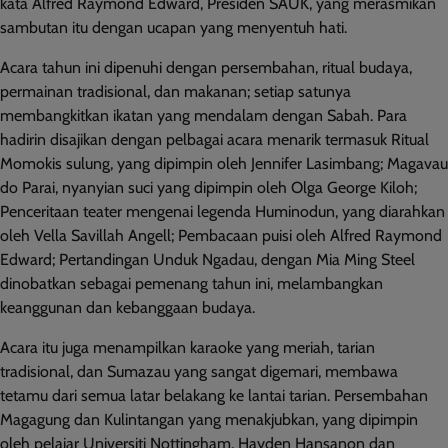
kata Alfred Raymond Edward, Presiden SAUK, yang merasmikan
sambutan itu dengan ucapan yang menyentuh hati.
Acara tahun ini dipenuhi dengan persembahan, ritual budaya,
permainan tradisional, dan makanan; setiap satunya
membangkitkan ikatan yang mendalam dengan Sabah. Para
hadirin disajikan dengan pelbagai acara menarik termasuk Ritual
Momokis sulung, yang dipimpin oleh Jennifer Lasimbang; Magavau
do Parai, nyanyian suci yang dipimpin oleh Olga George Kiloh;
Penceritaan teater mengenai legenda Huminodun, yang diarahkan
oleh Vella Savillah Angell; Pembacaan puisi oleh Alfred Raymond
Edward; Pertandingan Unduk Ngadau, dengan Mia Ming Steel
dinobatkan sebagai pemenang tahun ini, melambangkan
keanggunan dan kebanggaan budaya.
Acara itu juga menampilkan karaoke yang meriah, tarian
tradisional, dan Sumazau yang sangat digemari, membawa
tetamu dari semua latar belakang ke lantai tarian. Persembahan
Magagung dan Kulintangan yang menakjubkan, yang dipimpin
oleh pelajar Universiti Nottingham, Hayden Hansanon dan