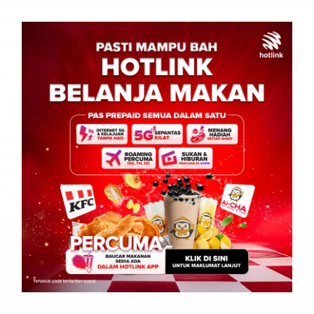
BERITA AM
BERITA TOP
JENAYAH
NASIONAL
WILAYAH SABAH
Sindiket dadah antarabangsa tumpas, rampasan
terbesar negara bernilai RM244 juta
David E.
0
February 14, 2026
KOTA KINABALU – Polis Diraja Malaysia (PDRM) berjaya
melumpuhkan sindiket dadah terbesar negara dengan
rampasan bernilai RM244 juta dalam dua operasi serentak, Ops
Coleoptera dan […]