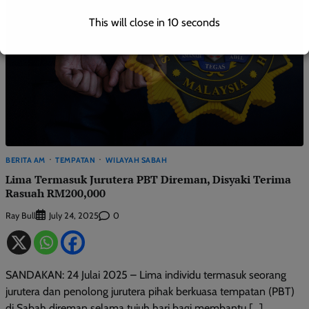
This will close in
9
seconds
BERITA AM
TEMPATAN
WILAYAH SABAH
Lima Termasuk Jurutera PBT Direman, Disyaki Terima
Rasuah RM200,000
Ray Bull
0
July 24, 2025
SANDAKAN: 24 Julai 2025 – Lima individu termasuk seorang
jurutera dan penolong jurutera pihak berkuasa tempatan (PBT)
di Sabah direman selama tujuh hari bagi membantu […]