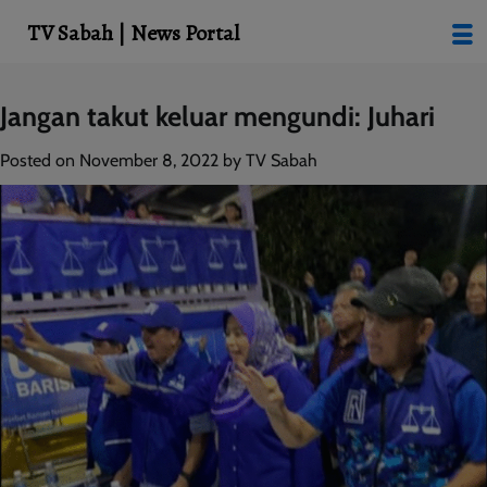
modal-check
TV Sabah | News Portal
Skip
Jangan takut keluar mengundi: Juhari
to
content
Posted on
November 8, 2022
by
TV Sabah