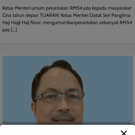
Ketua Menteri umum peruntukan RM54 juta kepada masyarakat
Cina tahun depan TUARAN: Ketua Menteri Datuk Seri Panglima
Haji Hajiji Haji Noor, mengumumkanperuntukan sebanyak RM54
juta […]