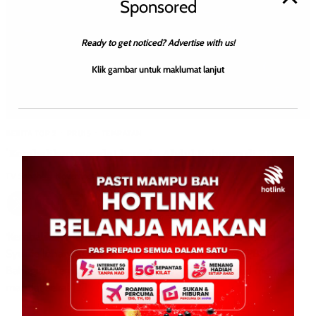
Sponsored
Ready to get noticed? Advertise with us!
Klik gambar untuk maklumat lanjut
BERITA TOP 2
PRU15
TEMPATAN
‘Kembalikan mandat kepada Abdul Rahman di KB’
TV Sabah
0
November 7, 2022
‘Kembalikan mandat kepada Abdul Rahman di KB’ Mohd
Syukrie Johary KOTA BELUD: Parti Bersatu Sabah (PBS)
Bahagian Tempasuk meminta penduduk Kota Belud memberi
mandat sekal […]