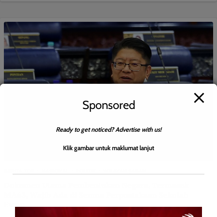
Sponsored
Ready to get noticed? Advertise with us!
Klik gambar untuk maklumat lanjut
BERITA TOP
NASIONAL
POLITIK
WILAYAH SABAH
Dokumen Utama Pembentukan Negara, Termasuk
MA63, Wajib Ada di Semua Perpustakaan Sekolah –
Ewon