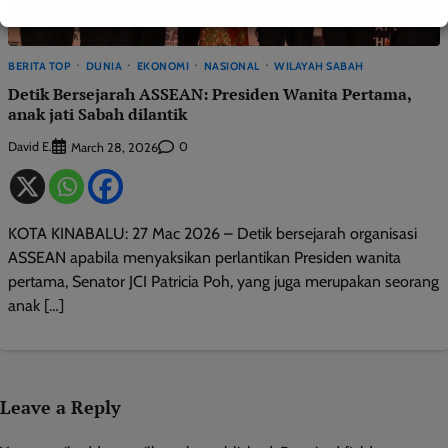
BERITA TOP
DUNIA
EKONOMI
NASIONAL
WILAYAH SABAH
Detik Bersejarah ASSEAN: Presiden Wanita Pertama,
anak jati Sabah dilantik
David E.
0
March 28, 2026
KOTA KINABALU: 27 Mac 2026 – Detik bersejarah organisasi
ASSEAN apabila menyaksikan perlantikan Presiden wanita
pertama, Senator JCI Patricia Poh, yang juga merupakan seorang
anak […]
Leave a Reply