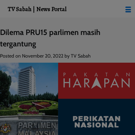
modal-check
TV Sabah | News Portal
Skip
Dilema PRU15 parlimen masih
to
tergantung
content
Posted on
November 20, 2022
by
TV Sabah