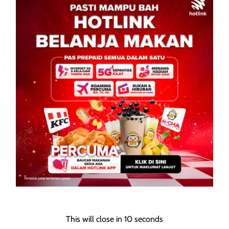
Leonard
0
January 28, 2026
Kuala Lumpur: 28 Januari 2026 – Dokumen-dokumen utama
pembentukan negara iaitu Laporan Suruhanjaya Cobbold,
Laporan Jawatankuasa Antara Kerajaan (IGC) dan Perjanjian
Malaysia 1963 (MA63) dijadikan […]
This will close in
10
seconds