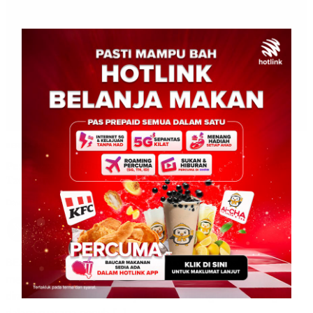
BERITA AM
BERITA TOP 1
Perayaan Aidilfitri Cerminan Perpaduan Unik Sabah:
Tze Vun
David E.
0
March 24, 2026
BEAUFORT: Sambutan Hari Raya Aidilfitri di Sabah terus
menyerlahkan semangat perpaduan apabila perayaan itu
diraikan bersama oleh masyarakat berbilang kaum dan agama
dalam suasana penuh […]