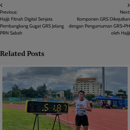
Post
Previous:
Next:
navigation
Hajiji: Fitnah Digital Senjata
Komponen GRS Dikejutkan
Pembangkang Gugat GRS Jelang
dengan Pengumuman GRS+PH
PRN Sabah
oleh Hajiji
Related Posts