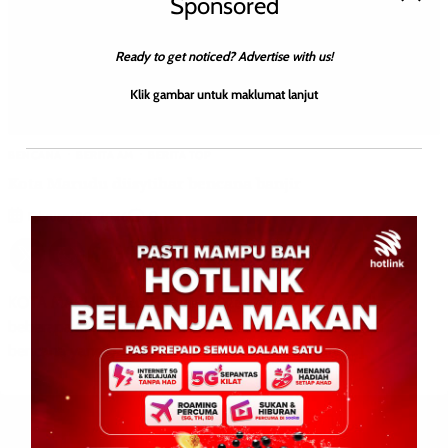
Sponsored
Ready to get noticed? Advertise with us!
Klik gambar untuk maklumat lanjut
BENCANA
BERITA AM
BERITA TOP
Kota Marudu diisytihar bencana banjir
0
February 20, 2026
KOTA MARUDU: 20 Februari 2026 – Keadaan banjir di
beberapa kawasan di Kota Marudu diisytiharkan sebagai
bencana yang berkuat kuasa pada jam 6 pagi tadi […]