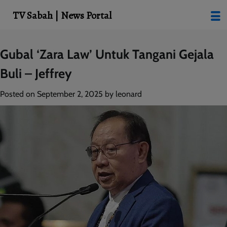
modal-check
TV Sabah | News Portal
Skip
Gubal ‘Zara Law’ Untuk Tangani Gejala
to
Buli – Jeffrey
content
Posted on
September 2, 2025
by
leonard