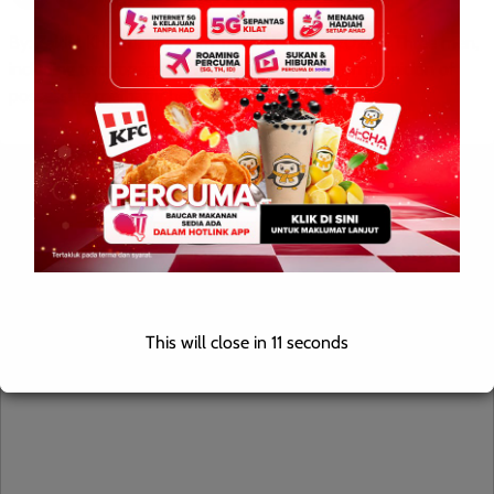
By: Zaidul Khair bin Jungkim TAWAU: Aug 6, 2026 – Three men,
including two foreigners, have been arrested on suspicion of
possessing methamphetamine in three […]
Leave a Reply
Your email address will not be published.
Required fields are
marked
*
Comment
*
This will close in
10
seconds