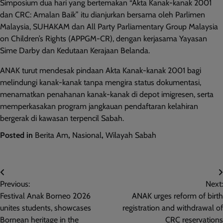
Simposium dua hari yang bertemakan “Akta Kanak-kanak 2001
dan CRC: Amalan Baik” itu dianjurkan bersama oleh Parlimen
Malaysia, SUHAKAM dan All Party Parliamentary Group Malaysia
on Children’s Rights (APPGM-CR), dengan kerjasama Yayasan
Sime Darby dan Kedutaan Kerajaan Belanda.
ANAK turut mendesak pindaan Akta Kanak-kanak 2001 bagi
melindungi kanak-kanak tanpa mengira status dokumentasi,
menamatkan penahanan kanak-kanak di depot imigresen, serta
memperkasakan program jangkauan pendaftaran kelahiran
bergerak di kawasan terpencil Sabah.
Posted in
Berita Am
,
Nasional
,
Wilayah Sabah
Post
Previous:
Next:
navigation
Festival Anak Borneo 2026
ANAK urges reform of birth
unites students, showcases
registration and withdrawal of
Bornean heritage in the
CRC reservations