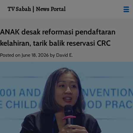
modal-check
TV Sabah | News Portal
Skip
ANAK desak reformasi pendaftaran
to
kelahiran, tarik balik reservasi CRC
content
Posted on
June 18, 2026
by
David E.