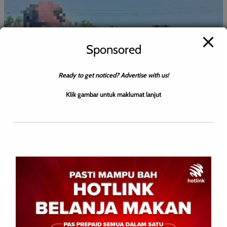
Sponsored
Ready to get noticed? Advertise with us!
Klik gambar untuk maklumat lanjut
BERITA AM
BERITA TOP
ENGLISH
WILAYAH SABAH
Three including foreigners arrested for meth possession
Leonard
0
August 6, 2026