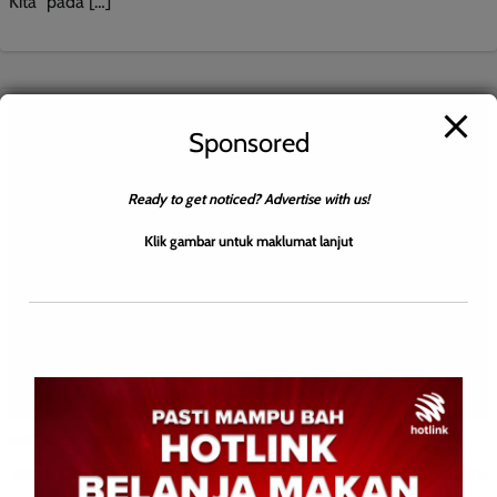
Kita” pada […]
Sponsored
Ready to get noticed? Advertise with us!
Klik gambar untuk maklumat lanjut
BERITA TOP
POLITIK
Yong Yit Jee Komited Jadikan Likas Hab Ekonomi Baharu