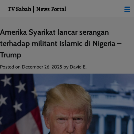
modal-check
TV Sabah | News Portal
Skip
Amerika Syarikat lancar serangan
to
terhadap militant Islamic di Nigeria –
content
Trump
Posted on
December 26, 2025
by
David E.