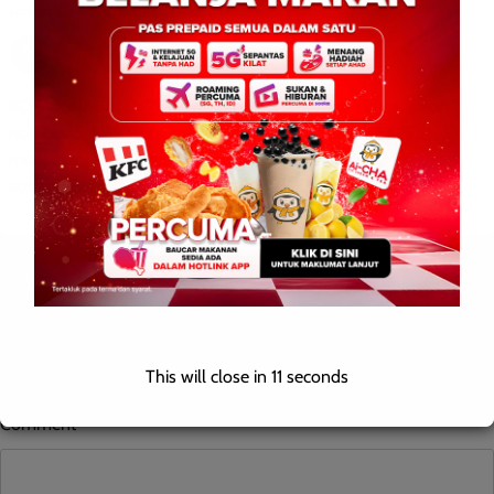
Leonard
0
November 27, 2025
KOTA KINABALU: 27 November 2025 — Yong Yit Jee, calon
nombor 5, N.19 Likas, mewakili Parti Maju Sabah (SAPP)
mengetengahkan pendekatan kempen berfokuskan media
sosial […]
Leave a Reply
Your email address will not be published.
Required fields are
marked
*
This will close in
10
seconds
Comment
*