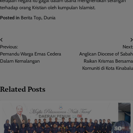
kerajaan negara itu gagal dalam usaha menghentikan serangan
terhadap orang Kristian oleh kumpulan Islamist.
Posted in
Berita Top
,
Dunia
Post
Previous:
Next:
navigation
Pemandu Warga Emas Cedera
Anglican Diocese of Sabah
Dalam Kemalangan
Raikan Krismas Bersama
Komuniti di Kota Kinabalu
Related Posts