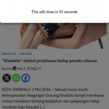
This will close in
9
seconds
BERITA AM
HIBURAN
“Kinabalu” simbol perjalanan hidup penuh cabaran
Jacyntha
0
May 2, 2026
KOTA KINABALU: 2 Mei 2026 – Sebuah karya muzik
berinspirasikan keagungan Gunung Kinabalu tampil membawa
mesej mendalam tentang ketabahan dan perjuangan hidup
menerusi lagu berjudul […]