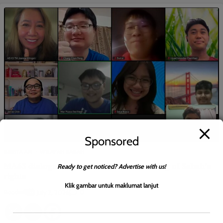
Sponsored
BERITA AM
WILAYAH SABAH
MA63 dialogue boosts youth understanding of Sabah’s
Ready to get noticed? Advertise with us!
rights
Klik gambar untuk maklumat lanjut
Roodwill
0
July 2, 2026