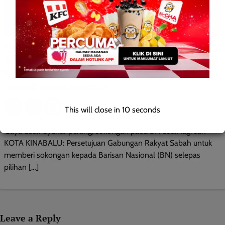
NASIONAL
POLITIK
PRU15
TEMPATAN
WILAYAH SABAH
‘Saya tidak isytihar perang, sokongan pada BN tidak lagi
sah’
TV Sabah
0
November 22, 2022
This will close in
9
seconds
‘Saya tidak isytihar perang, sokongan pada BN tidak lagi sah’
KOTA KINABALU: Persetujuan Gabungan Rakyat Sabah untuk
memberi sokongan kepada Barisan Nasional (BN) selepas
pilihan […]
Leave a Reply