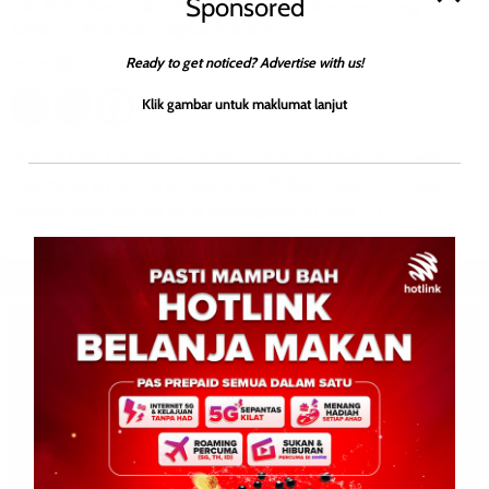
Sponsored
500 Belia Sertai Kejohanan E-Sukan Karamunting
Anjuran Pemuda Gagasan Rakyat
Ready to get noticed? Advertise with us!
Leonard
0
October 2, 2025
Klik gambar untuk maklumat lanjut
SANDAKAN: 02 Oktober 2025 – Lebih 500 belia dari sekitar
Karamunting menyertai Kejohanan Mobile Legends – Datuk
George Hiew Vun Zin yang berlangsung di Pasir […]