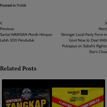
Posted in
Politik
Post
Previous:
Next:
navigation
Santai WARISAN Monih Himpun
Stronger Local Party Force in
Lebih 300 Penduduk
Govt Now to Deal With
Putrajaya on Sabah’s Rights:
Star’s Chua
Related Posts