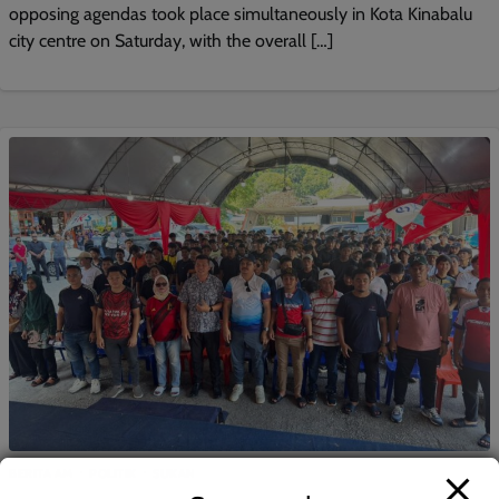
opposing agendas took place simultaneously in Kota Kinabalu
city centre on Saturday, with the overall […]
BERITA AM
POLITIK
SUKAN