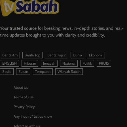
Your trusted source for breaking news, in-depth stories, and real-
time updates brought to you with clarity and credibility.
Berita Am
Berita Top
Berita Top 2
Dunia
Ekonomi
ENGLISH
Hiburan
Jenayah
Nasional
Politik
PRU15
Sosial
Sukan
Tempatan
Wilayah Sabah
About Us
Terms of Use
Privacy Policy
Any Inquiry? Let us know
Advertise with us