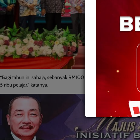
“Bagi tahun ini sahaja, sebanyak RM100 juta turut diperuntukkan 
5 ribu pelajar,” katanya.