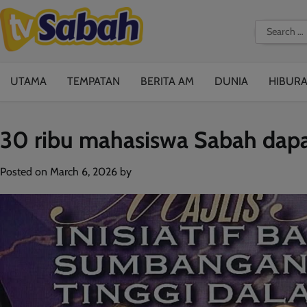
Skip
to
Search
content
for:
UTAMA
TEMPATAN
BERITA AM
DUNIA
HIBUR
30 ribu mahasiswa Sabah da
Posted on
March 6, 2026
by