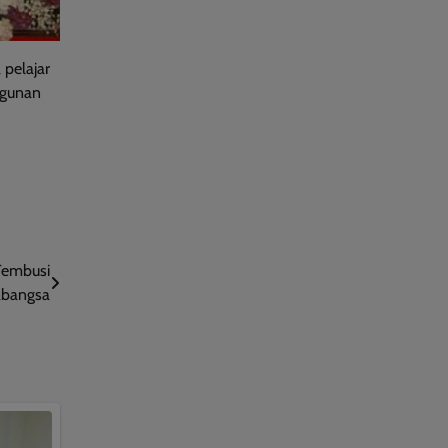
pelajar
ngunan
Tembusi
abangsa