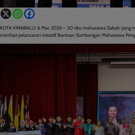
KOTA KINABALU: 6 Mac 2026 – 30 ribu mahasiswa Sabah yang menu
manfaat pelancaran Inisiatif Bantuan Sumbangan Mahasiswa Peng