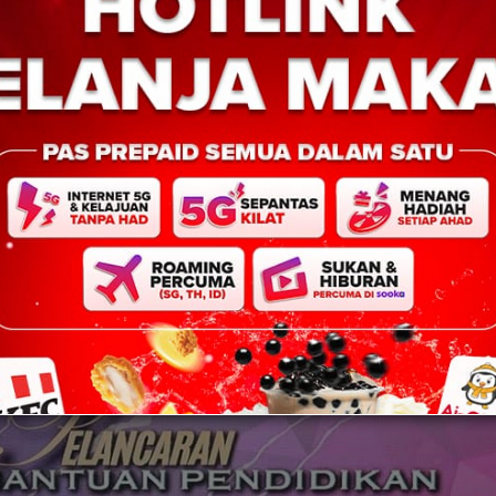
untuk Biasiswa Kerajaan Negeri Sabah yang dijangka memanfaatkan k