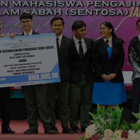
This will close in
9
seconds