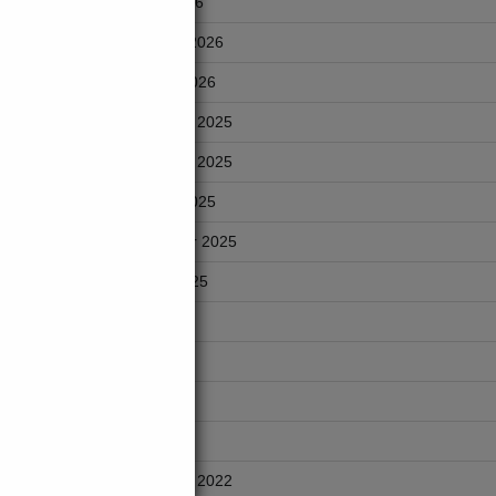
March 2026
February 2026
January 2026
December 2025
 –
ahmah
November 2025
ra RM1
October 2025
ambahan
September 2025
August 2025
July 2025
June 2025
May 2025
April 2025
November 2022