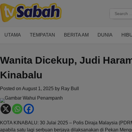
Skip
to
Search
content
for:
UTAMA
TEMPATAN
BERITA AM
DUNIA
HIB
Wanita Dicekup, Judi Haram
Kinabalu
Posted on
August 1, 2025
by
Ray Bull
KOTA KINABALU: 30 Julai 2025 – Polis Diraja Malaysia (PDR
apabila satu lagi serbuan berjaya dilaksanakan di Pekan Meng