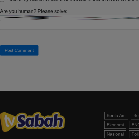
Are you human? Please solve:
Berita Am
Be
Ekonomi
EN
Nasional
Poli