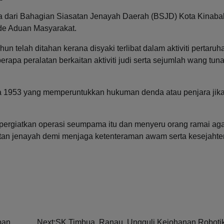
 dari Bahagian Siasatan Jenayah Daerah (BSJD) Kota Kinabal
de Aduan Masyarakat.
n telah ditahan kerana disyaki terlibat dalam aktiviti pertaruh
rapa peralatan berkaitan aktiviti judi serta sejumlah wang tun
a 1953 yang memperuntukkan hukuman denda atau penjara jika
giatkan operasi seumpama itu dan menyeru orang ramai agar
tan jenayah demi menjaga ketenteraman awam serta kesejahte
pan
Next:
SK Timbua, Ranau, Ungguli Kejohanan Roboti