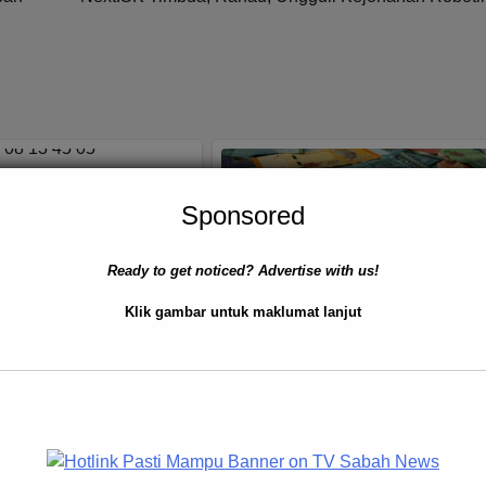
Sponsored
Larangan Perikanan,
unda Ditahan di
Ready to get noticed? Advertise with us!
awan
Klik gambar untuk maklumat lanjut
0
 8, 2025
BERITA AM
EKONOMI
NASIONAL
 Disember 2025 –
Belanjawan 2026: STR Dija
kuasaan Maritim
Dinaikkan Hingga RM2 Bilio
m Malaysia) Zon Maritim
Fokus Ringankan Beban Rak