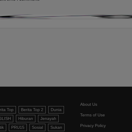
About Us
rita Top
Berita Top 2
Dunia
Terms of Use
GLISH
Hiburan
Jenayah
Privacy Policy
tik
PRU15
Sosial
Sukan