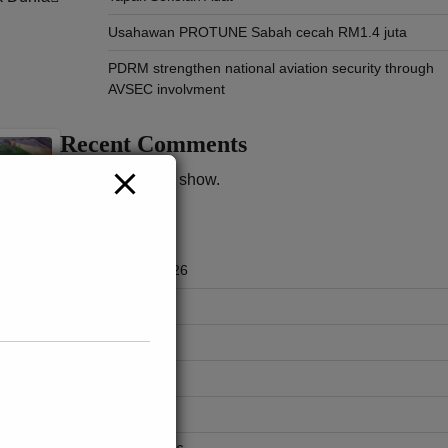
Usahawan PROTUNE Sabah cecah RM1.4 juta
PDRM strengthen national aviation security through
AVSEC involvment
Recent Comments
No comments to show.
Archives
August 2026
July 2026
June 2026
May 2026
ngka
April 2026
n,
yat