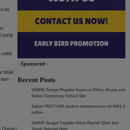
u itu
an
ai yang
 sabit
- Sponsored -
 tidak
Recent Posts
raan
SAANS Sungai Pegalan focus on Ethnic House and
Native Customary School Site
Sabah PROTUNE student entrepreneurs hit RM1.4
million
SAANS Sungai Pegalan fokus Rumah Etnik dan
k Dunia
Tapak Sekolah Adat