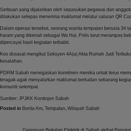
Serbuan yang dijalankan oleh sepasukan pegawai dan anggota
dilakukan selepas menerima maklumat melalui saluran QR Co
Dalam operasi tersebut, seorang wanita tempatan berusia 34 tahu
haram yang dikenali sebagai Wa Hui. Polis turut merampas bebe
dipercayai hasil kegiatan terbabit.
Kes disiasat mengikut Seksyen 4A(a) Akta Rumah Judi Terbuk
kesalahan.
PDRM Sabah menegaskan komitmen mereka untuk terus memper
teragak-agak menyalurkan maklumat berkaitan sebarang kegia
komuniti setempat.
Sumber: JPJKK Kontinjen Sabah
Posted in
Berita Am
,
Tempatan
,
Wilayah Sabah
Gangguan Bekalan Elektrik di Sabah akibat Penutu