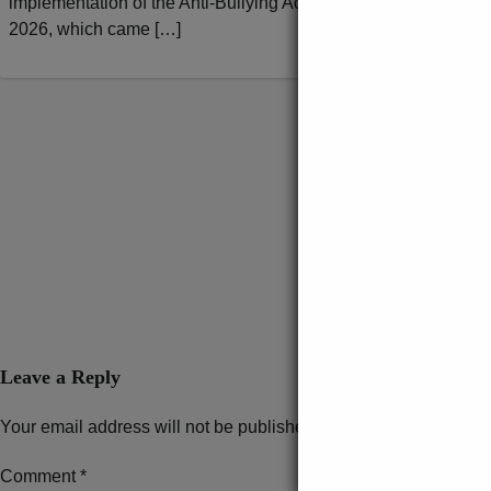
implementation of the Anti-Bullying Act
Lahad Datu men
2026, which came […]
pukat tunda yan
[…]
Leave a Reply
Your email address will not be published.
Required fields are 
Comment
*