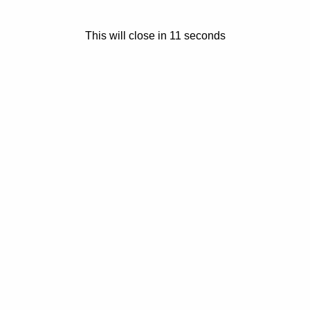
ahan sebuah vesel
g beroperasi dalam zon
Ray Bull
0
September 23, 2025
This will close in
11
seconds
SHAH ALAM: 22 September 2025
Peruntukan Sumbangan Tunai R
(STR) dijangka ditingkatkan anta
bilion hingga RM2 bilion dalam
Belanjawan 2026 berikutan pert
penerima, […]
marked
*