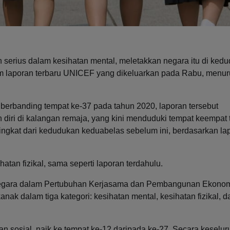
serius dalam kesihatan mental, meletakkan negara itu di ked
 laporan terbaru UNICEF yang dikeluarkan pada Rabu, menur
erbanding tempat ke-37 pada tahun 2020, laporan tersebut
i di kalangan remaja, yang kini menduduki tempat keempat t
ningkat dari kedudukan keduabelas sebelum ini, berdasarkan la
tan fizikal, sama seperti laporan terdahulu.
-negara dalam Pertubuhan Kerjasama dan Pembangunan Ekono
ak dalam tiga kategori: kesihatan mental, kesihatan fizikal, d
sosial, naik ke tempat ke-12 daripada ke-27. Secara keselur