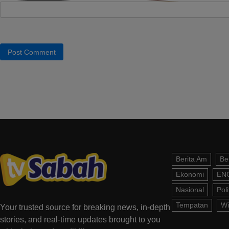
Berita Am
Be
Ekonomi
EN
Nasional
Poli
Tempatan
Wi
Your trusted source for breaking news, in-depth
stories, and real-time updates brought to you