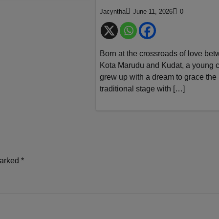
Jacyntha
June 11, 2026
0
Born at the crossroads of love be
Kota Marudu and Kudat, a young c
grew up with a dream to grace the
traditional stage with […]
marked
*