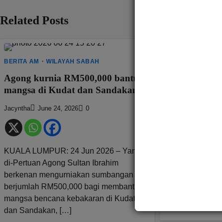
Related Posts
BERITA AM
WILAYAH SABAH
BERITA AM
TEM
Agong kurnia RM500,000 bantu
Henti Spekula
mangsa di Kudat dan Sandakan
Kematian Pel
Jacyntha
June 24, 2026
0
Ray Bull
July 28, 
KUALA LUMPUR: 24 Jun 2026 – Yang
KOTA KINABALU:
di-Pertuan Agong Sultan Ibrahim
masih giat menj
berkenan mengurniakan sumbangan
menyeluruh berh
berjumlah RM500,000 bagi membantu
seorang pelajar
mangsa bencana kebakaran di Kudat
sekolah menenga
dan Sandakan, […]