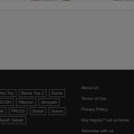
About Us
rita Top
Berita Top 2
Dunia
Terms of Use
GLISH
Hiburan
Jenayah
Privacy Policy
tik
PRU15
Sosial
Sukan
layah Sabah
Any Inquiry? Let us know
Advertise with us