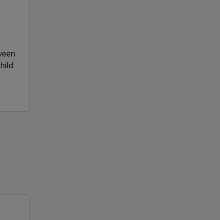
tween
hild