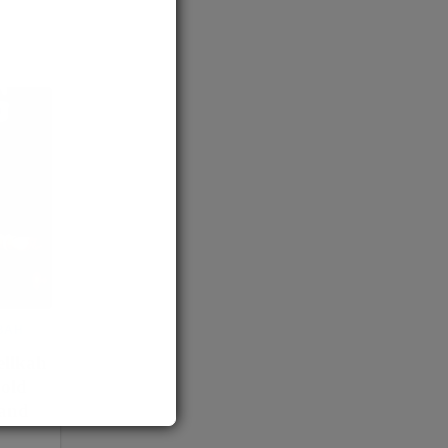
BAH
ellkah
old
 and