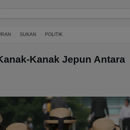
modal-check
URAN
SUKAN
POLITIK
 Kanak-Kanak Jepun Antara