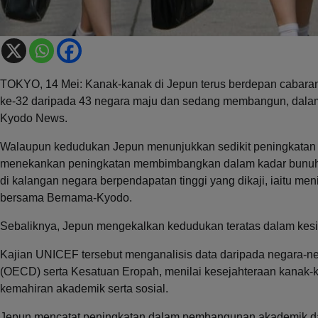
TOKYO, 14 Mei: Kanak-kanak di Jepun terus berdepan cabaran 
ke-32 daripada 43 negara maju dan sedang membangun, dalam
Kyodo News.
Walaupun kedudukan Jepun menunjukkan sedikit peningkatan b
menekankan peningkatan membimbangkan dalam kadar bunuh dir
di kalangan negara berpendapatan tinggi yang dikaji, iaitu me
bersama Bernama-Kyodo.
Sebaliknya, Jepun mengekalkan kedudukan teratas dalam kesiha
Kajian UNICEF tersebut menganalisis data daripada negara
(OECD) serta Kesatuan Eropah, menilai kesejahteraan kanak-kan
kemahiran akademik serta sosial.
Jepun mencatat peningkatan dalam pembangunan akademik dan 