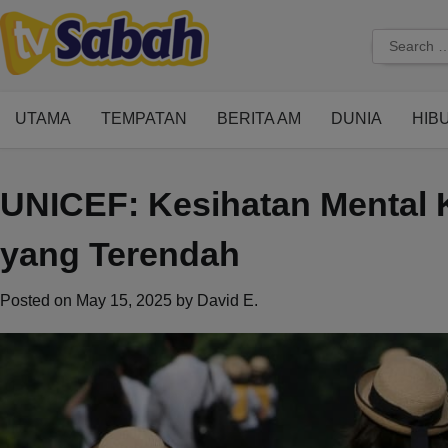
Skip
to
Search
content
for:
UTAMA
TEMPATAN
BERITA AM
DUNIA
HIB
UNICEF: Kesihatan Mental
yang Terendah
Posted on
May 15, 2025
by
David E.