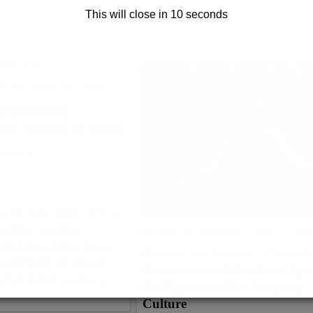
This will close in
9
seconds
PATAN
WILAYAH SABAH
si Mengenai
ajar Asrama Di Papar
2025
0
 28 Julai 2025 – Polis
alankan siasatan
BERITA AM
HIBURAN
WILAYAH SA
ubung kematian tragis
Beyond the Crown – Criszelb
 perempuan di sebuah
Overcomes Self-Doubt to Uph
h di Papar, yang […]
the Dignity of Her Language
Culture