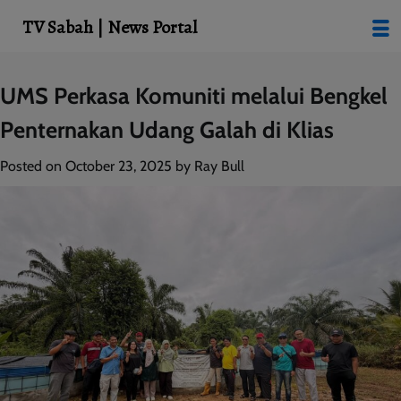
modal-check
TV Sabah | News Portal
Skip
UMS Perkasa Komuniti melalui Bengkel
to
Penternakan Udang Galah di Klias
content
Posted on
October 23, 2025
by
Ray Bull