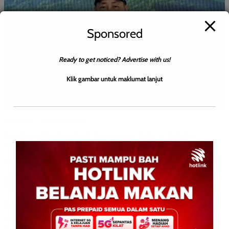
Sponsored
Ready to get noticed? Advertise with us!
Klik gambar untuk maklumat lanjut
BERITA AM
WILAYAH SABAH
Southern Madani Link brings new light to Sabah’s
electricity supply
Jacyntha
0
June 13, 2026
SIPITANG: 13 June 2026 – The era of more stable and resilient
electricity supply in Sabah has moved a step closer after the