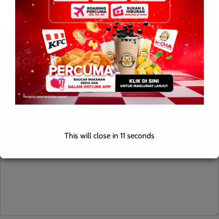
Sabah Southern […]
Leave a Reply
Your email address will not be published.
Required fields are
marked
*
Comment
*
This will close in
10
seconds