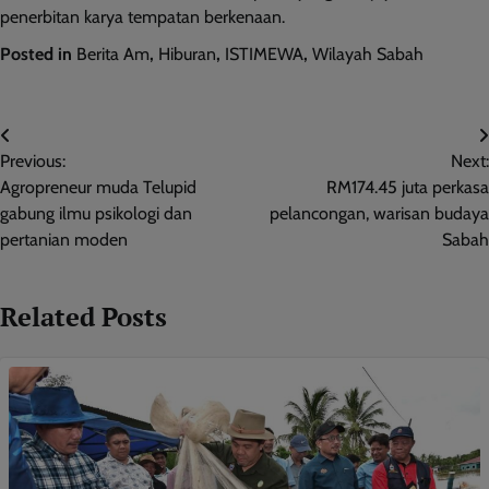
penerbitan karya tempatan berkenaan.
Posted in
Berita Am
,
Hiburan
,
ISTIMEWA
,
Wilayah Sabah
Post
Previous:
Next:
navigation
Agropreneur muda Telupid
RM174.45 juta perkasa
gabung ilmu psikologi dan
pelancongan, warisan budaya
pertanian moden
Sabah
Related Posts