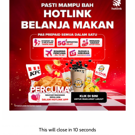
BERITA AM
JENAYAH
This will close in
8
seconds
Polis siasat penemuan mayat bayi di Penampang