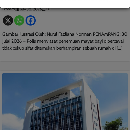
Leonard
0
July 30, 2026
Gambar ilustrasi Oleh: Nurul Fazliana Norman PENAMPANG: 30
Julai 2026 – Polis menyiasat penemuan mayat bayi dipercayai
tidak cukup sifat ditemukan berhampiran sebuah rumah di […]