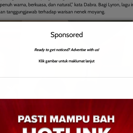
nuh warna, berkuasa, dan natural,” kata Dabra. Bagi Lyron, lagu i
an tanggungjawab terhadap warisan nenek moyang.
Sponsored
Ready to get noticed? Advertise with us!
Klik gambar untuk maklumat lanjut