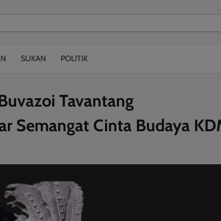
modal-check
AN
SUKAN
POLITIK
uvazoi Tavantang
kar Semangat Cinta Budaya K