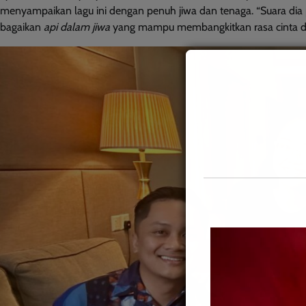
menyampaikan lagu ini dengan penuh jiwa dan tenaga. “Suara dia pe
bagaikan
api dalam jiwa
yang mampu membangkitkan rasa cinta d