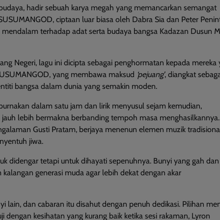
 budaya, hadir sebuah karya megah yang memancarkan semangat
. SUSUMANGOD, ciptaan luar biasa oleh Dabra Sia dan Peter Penint
inta mendalam terhadap adat serta budaya bangsa Kadazan Dusun M
ntang Negeri, lagu ini dicipta sebagai penghormatan kepada mereka
ama SUSUMANGOD, yang membawa maksud
‘pejuang’
, diangkat sebag
ntiti bangsa dalam dunia yang semakin moden.
purnakan dalam satu jam dan lirik menyusul sejam kemudian,
auh lebih bermakna berbanding tempoh masa menghasilkannya.
ngalaman Gusti Pratam, berjaya menenun elemen muzik tradisiona
yentuh jiwa.
tuk didengar tetapi untuk dihayati sepenuhnya. Bunyi yang gah dan
alangan generasi muda agar lebih dekat dengan akar
 lain, dan cabaran itu disahut dengan penuh dedikasi. Pilihan me
 dengan kesihatan yang kurang baik ketika sesi rakaman, Lyron