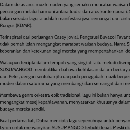
Dalam deras arus muzik moden yang semakin mencabar warisan
perjuangan melalui harmoni antara tradisi dan arus kontemporari
bukan sekadar lagu, ia adalah manifestasi jiwa, semangat dan c
Rungus (KDMR).
Terinspirasi dari perjuangan Casey Jovial, Pengerusi Buvazoi Tava
tidak pernah lelah mengangkat martabat warisan budaya. N
keberanian dan ketekunan bagi mereka yang mempertahankan ide
Walaupun tercipta dalam tempoh yang singkat, iaitu melodi disem
SUSUMANGOD membuktikan bahawa keikhlasan dalam berkarya j
dan Peter, dengan sentuhan jitu daripada penggubah muzik berpe
moden dalam satu irama yang membangkitkan semangat dan men
Membawa genre orkestra epik tradisional, lagu ini bukan hanya un
mengangkat mesej kepahlawanan, menyasarkan khususnya dalam k
budaya mereka sendiri.
Buat pertama kali, Dabra mencipta lagu sepenuhnya untuk penyanyi
Lyron untuk menyanyikan SUSUMANGOD terbukti tepat. Meski diuji