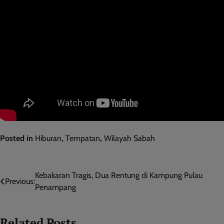
Posted in
Hiburan
,
Tempatan
,
Wilayah Sabah
Post
Kebakaran Tragis, Dua Rentung di Kampung Pulau
Previous:
Penampang
navigation
Related Posts