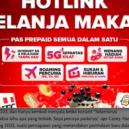
a dan Penyanyi SUSUMANGOD
k 2023, dan hanya kembali menyala ketika konsert “Selamanya
bra tahu apa yang terbaik. Saya percaya padanya,” ujar Casey. Has
ng 2025, suatu pencapaian yang menandakan permulaan baru da