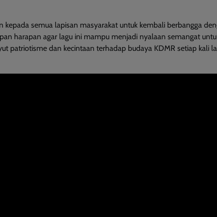
kepada semua lapisan masyarakat untuk kembali berbangga den
yimpan harapan agar lagu ini mampu menjadi nyalaan semangat unt
 patriotisme dan kecintaan terhadap budaya KDMR setiap kali lag
This will close in
9
seconds