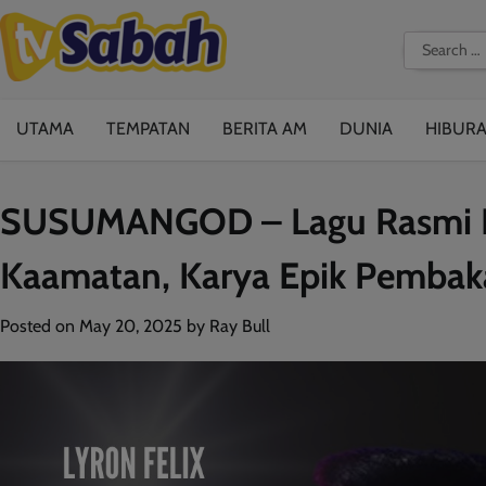
Skip
to
Search
content
for:
UTAMA
TEMPATAN
BERITA AM
DUNIA
HIBUR
SUSUMANGOD – Lagu Rasmi B
Kaamatan, Karya Epik Pemba
Posted on
May 20, 2025
by
Ray Bull