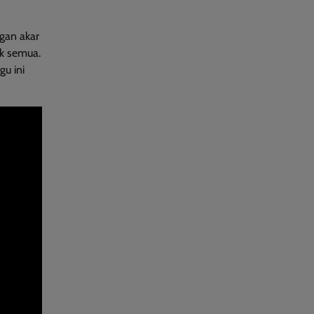
gan akar
uk semua.
u ini