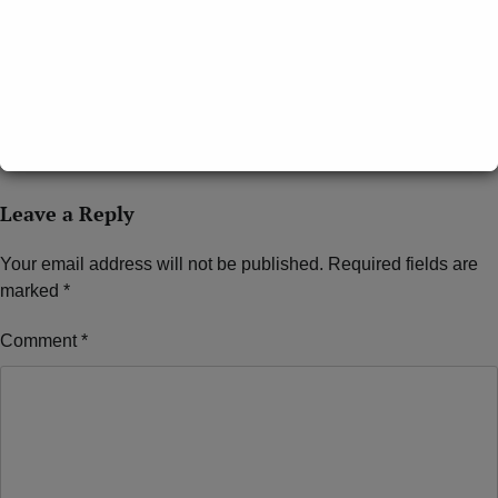
KOTA KINABALU: 3 Mei 2026 – Seramai 65 warga asing
ditahan dalam operasi penguatkuasaan Jabatan Imigresen
Malaysia (JIM) Sabah di Lahad Datu dan Kota Kinabalu, […]
Leave a Reply
Your email address will not be published.
Required fields are
marked
*
Comment
*