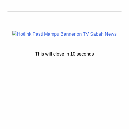
This will close in
10
seconds
BERITA AM
JENAYAH
WILAYAH SABAH
65 warga asing ditahan dalam operasi JIM Sabah
Roodwill
0
May 3, 2026