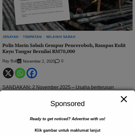
JENAYAH
TEMPATAN
WILAYAH SABAH
Polis Marin Sabah Gempur Penceroboh, Rampas Kulit
Kayu Tangar Bernilai RM70,000
Ray Bull
0
November 2, 2025
SANDAKAN: 2 November 2025 – Usaha berterusan
mengekang kegiatan haram di kawasan hutan bakau
membuahkan hasil apabila Pasukan Polis Marin (PPM)
Sponsored
Wilayah 4 Sabah bersama […]
Ready to get noticed? Advertise with us!
Klik gambar untuk maklumat lanjut