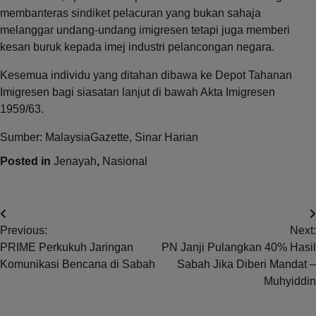
membanteras sindiket pelacuran yang bukan sahaja
melanggar undang-undang imigresen tetapi juga memberi
kesan buruk kepada imej industri pelancongan negara.
Kesemua individu yang ditahan dibawa ke Depot Tahanan
Imigresen bagi siasatan lanjut di bawah Akta Imigresen
1959/63.
Sumber: MalaysiaGazette, Sinar Harian
Posted in
Jenayah
,
Nasional
Post
Previous:
Next:
navigation
PRIME Perkukuh Jaringan
PN Janji Pulangkan 40% Hasil
Komunikasi Bencana di Sabah
Sabah Jika Diberi Mandat –
Muhyiddin