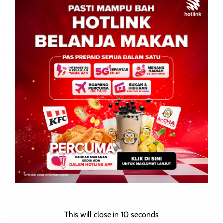
SANDAKAN: 30 Oktober 2025 – Seorang lelaki warganegara
Filipina berhadapan dengan hukuman atau penjara seumur
hidup di bawah Seksyen 39B Akta Dadah Berbahaya 1952 jika
[…]
This will close in
9
seconds