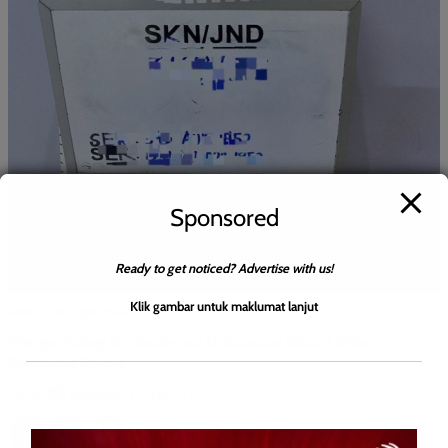
Sponsored
Ready to get noticed? Advertise with us!
Klik gambar untuk maklumat lanjut
BERITA AM
JENAYAH
Warga Asing Berhadapan Hukuman Mati Akibat
Memiliki Syabu
Leonard
0
November 1, 2025