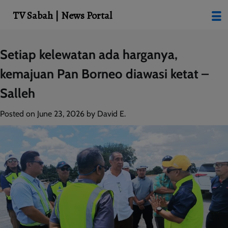
modal-check
TV Sabah | News Portal
Skip
Setiap kelewatan ada harganya,
to
kemajuan Pan Borneo diawasi ketat –
content
Salleh
Posted on
June 23, 2026
by
David E.