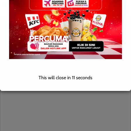
Malaysia (MQA), sekali […]
Leave a Reply
Your email address will not be published.
Required fields are
marked
*
Comment
*
This will close in
10
seconds