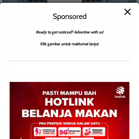
Sponsored
Ready to get noticed? Advertise with us!
Klik gambar untuk maklumat lanjut
BERITA AM
UMS Sahkan Semua Program Berakreditasi MQA, Tolak
Dakwaan ‘Kursus Lelong’
Leonard
0
October 2, 2025
KOTA KINABALU: 02 Oktober 2025 – Universiti Malaysia Sabah
(UMS) mengesahkan semua program pengajian yang
ditawarkan telah mendapat akreditasi penuh Agensi Kelayakan