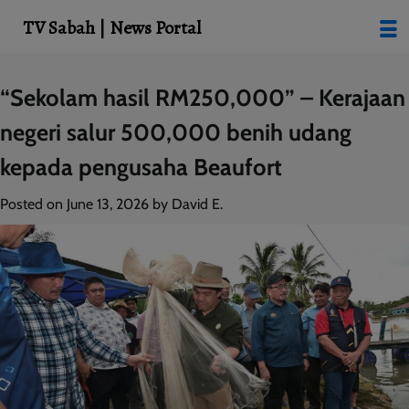
modal-check
TV Sabah | News Portal
Skip
“Sekolam hasil RM250,000” – Kerajaan
to
negeri salur 500,000 benih udang
content
kepada pengusaha Beaufort
Posted on
June 13, 2026
by
David E.